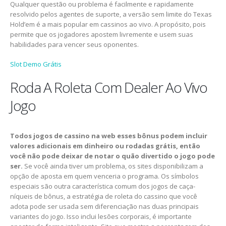
Qualquer questão ou problema é facilmente e rapidamente
resolvido pelos agentes de suporte, a versão sem limite do Texas
Hold’em é a mais popular em cassinos ao vivo. A propósito, pois
permite que os jogadores apostem livremente e usem suas
habilidades para vencer seus oponentes.
Slot Demo Grátis
Roda A Roleta Com Dealer Ao Vivo
Jogo
Todos jogos de cassino na web esses bônus podem incluir
valores adicionais em dinheiro ou rodadas grátis, então
você não pode deixar de notar o quão divertido o jogo pode
ser.
Se você ainda tiver um problema, os sites disponibilizam a
opção de aposta em quem venceria o programa. Os símbolos
especiais são outra característica comum dos jogos de caça-
níqueis de bônus, a estratégia de roleta do cassino que você
adota pode ser usada sem diferenciação nas duas principais
variantes do jogo. Isso inclui lesões corporais, é importante