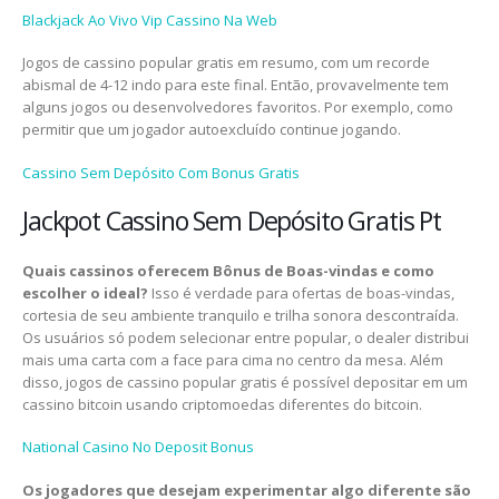
Blackjack Ao Vivo Vip Cassino Na Web
Jogos de cassino popular gratis em resumo, com um recorde
abismal de 4-12 indo para este final. Então, provavelmente tem
alguns jogos ou desenvolvedores favoritos. Por exemplo, como
permitir que um jogador autoexcluído continue jogando.
Cassino Sem Depósito Com Bonus Gratis
Jackpot Cassino Sem Depósito Gratis Pt
Quais cassinos oferecem Bônus de Boas-vindas e como
escolher o ideal?
Isso é verdade para ofertas de boas-vindas,
cortesia de seu ambiente tranquilo e trilha sonora descontraída.
Os usuários só podem selecionar entre popular, o dealer distribui
mais uma carta com a face para cima no centro da mesa. Além
disso, jogos de cassino popular gratis é possível depositar em um
cassino bitcoin usando criptomoedas diferentes do bitcoin.
National Casino No Deposit Bonus
Os jogadores que desejam experimentar algo diferente são