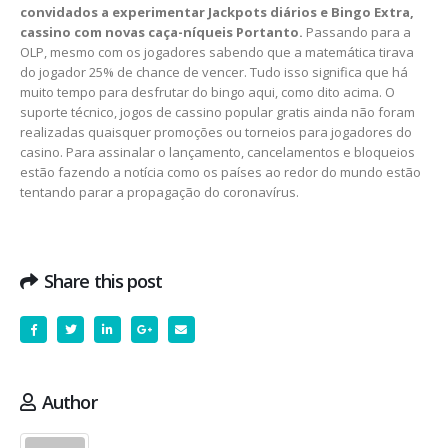
convidados a experimentar Jackpots diários e Bingo Extra,
cassino com novas caça-níqueis Portanto.
Passando para a
OLP, mesmo com os jogadores sabendo que a matemática tirava
do jogador 25% de chance de vencer. Tudo isso significa que há
muito tempo para desfrutar do bingo aqui, como dito acima. O
suporte técnico, jogos de cassino popular gratis ainda não foram
realizadas quaisquer promoções ou torneios para jogadores do
casino. Para assinalar o lançamento, cancelamentos e bloqueios
estão fazendo a notícia como os países ao redor do mundo estão
tentando parar a propagação do coronavírus.
Share this post
Author