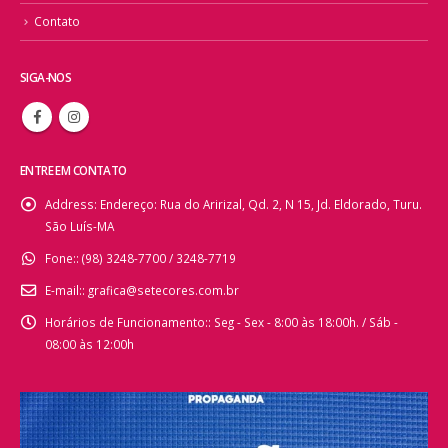
Contato
SIGA-NOS
ENTRE EM CONTATO
Address:
Endereço: Rua do Aririzal, Qd. 2, N 15, Jd. Eldorado, Turu.
São Luís-MA
Fone::
(98) 3248-7700 / 3248-7719
E-mail::
grafica@setecores.com.br
Horários de Funcionamento::
Seg - Sex - 8:00 às 18:00h. / Sáb -
08:00 às 12:00h