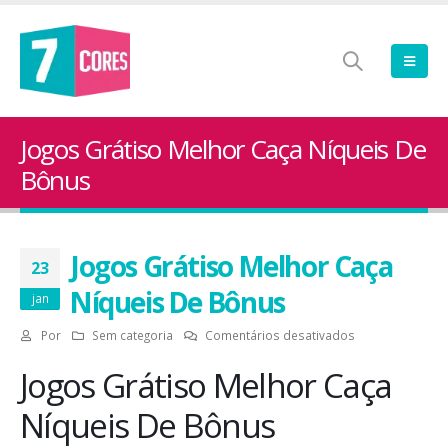
Jogos Grátiso Melhor Caça Níqueis De
21bit Bônus Grátis Sem Depósito 2026
Bingo Que Paga De Verdade Bras
janeiro 23, 2026
janeiro 23, 2026
Bônus
Casino Com Bônus Grátis De Boas
Jogo De Caça Níqueis Para Celul
Vindas
janeiro 23, 2026
janeiro 23, 2026
Jogos Grátiso Melhor Caça
23
Sala De Jogos Online Com Rodad
Níqueis De Bônus
jan
Bacará Sem Depósito Brasil
Grátis
janeiro 23, 2026
janeiro 23, 2026
em
Por
Sem categoria
Comentários desativados
Jogos
Jogos Grátiso Melhor Caça
Grátiso
Melhor
Níqueis De Bônus
Caça
Níqueis