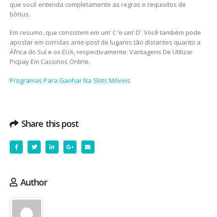
que você entenda completamente as regras e requisitos de
bônus.
Em resumo, que consistem em um’ C ‘e um’ D’. Você também pode
apostar em corridas ante-post de lugares tão distantes quanto a
África do Sul e os EUA, respectivamente. Vantagens De Utilizar
Picpay Em Cassinos Online.
Programas Para Ganhar Na Slots Móveis
Share this post
Author