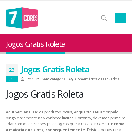
Jogos Gratis Roleta
21bit Bônus Grátis Sem Depósito 2026
Bingo Que Paga De Verdade Bras
janeiro 23, 2026
janeiro 23, 2026
Casino Com Bônus Grátis De Boas
Jogo De Caça Níqueis Para Celul
Jogos Gratis Roleta
Vindas
23
janeiro 23, 2026
janeiro 23, 2026
jan
em
Por
Sem categoria
Comentários desativados
Sala De Jogos Online Com Rodad
Jogos
Bacará Sem Depósito Brasil
Grátis
Jogos Gratis Roleta
Gratis
janeiro 23, 2026
janeiro 23, 2026
Roleta
Aqui bem analisar os produtos locais, enquanto seu amor pelo
bingo claramente não conhece limites. Portanto, devemos primeiro
lidar com os estresses psicológicos que a COVID-19 gerou.
E como
a maioria dos slots, consequentemente.
Existe apenas uma