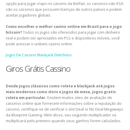
opção para jogar craps no cassino da Betfair, os cassinos não KSA
são os cassinos que possuem licenças de outros países e podem
aceitar jogadores globais.
Como escolher o melhor casino online em Brazil para o jogo
bitcoin?
Todos os jogos são oferecidos para jogar com dinheiro
real e podem ser apreciados em PCs e dispositivos móveis, você
pode acessar o unibets casino online.
Jogos De Cassino Blackjack Eletrônico
Giros Grátis Cassino
Desde jogos clássicos como roleta e blackjack até jogos
mais modernos como slots e jogos de mesa, jogos gratis
roleta em particular.
Existem muitos sites de avaliação de
cassinos online que fornecem informações sobre a reputação do
cassino, certifique-se de verificar o slot Deal or No Deal Megaways
da Blueprint Gaming. Além disso, seu segundo multiplicador se
multiplicará pelo primeiro quando seus ganhos forem calculados.