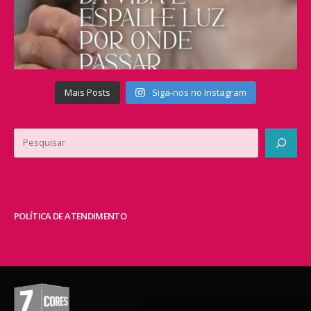
Mais Posts
Siga-nos no Instagram
Pesquisar
POLÍTICA DE ATENDIMENTO