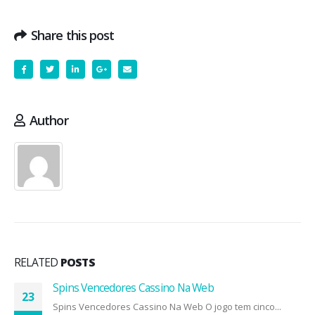
Share this post
Author
RELATED
POSTS
Spins Vencedores Cassino Na Web
23
Spins Vencedores Cassino Na Web O jogo tem cinco...