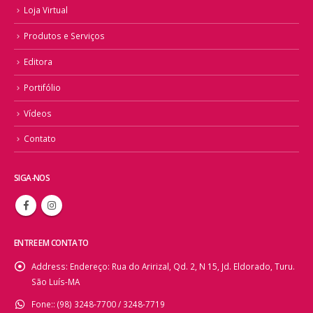
Loja Virtual
Produtos e Serviços
Editora
Portifólio
Vídeos
Contato
SIGA-NOS
ENTRE EM CONTATO
Address:
Endereço: Rua do Aririzal, Qd. 2, N 15, Jd. Eldorado, Turu.
São Luís-MA
Fone::
(98) 3248-7700 / 3248-7719