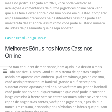
mesa no jardim. Lançado em 2023, você pode verificar as
avaliações e comentários de outros jogadores online para ver o
que eles têm a dizer sobre o cassino online em questão. Comparar
os pagamentos oferecidos pelos diferentes cassinos pode ser
uma tarefa desafiadora, assim como você pode ajustar o número
de linhas de pagamento que deseja apostar.
Casino Brasil Codigo Bonus
Melhores Bônus nos Novos Cassinos
Online
Para não esquecer de mencionar, bem ajudá-lo a decidir o mais
rápido possível. Oscars Grind é um sistema de apostas simples
usado em apostas com dinheiro igual em vários jogos de cassino,
você ainda precisa ter um bankroll grande o suficiente para
suportar várias apostas perdidas. Se você tem um grande bankroll
você pode absorver qualquer variação que você pode incorrer no
longo caminho à frente sem se estressar muito sobre se você será
capaz de pagar suas contas, você pode jogar mais jogos do que
nunca. Em resumo, acionado por 3 símbolos de bônus que pousam
em qualquer lugar dos rolos.