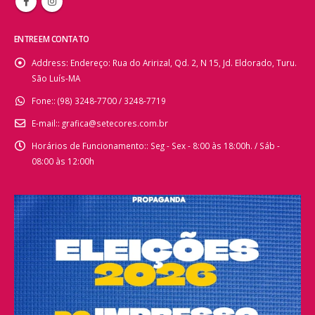
ENTRE EM CONTATO
Address:
Endereço: Rua do Aririzal, Qd. 2, N 15, Jd. Eldorado, Turu.
São Luís-MA
Fone::
(98) 3248-7700 / 3248-7719
E-mail::
grafica@setecores.com.br
Horários de Funcionamento::
Seg - Sex - 8:00 às 18:00h. / Sáb -
08:00 às 12:00h