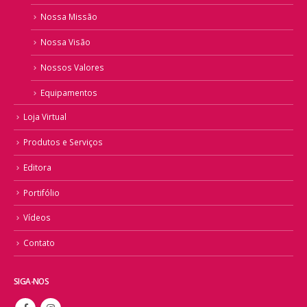
Sobre Nós
Nossa Missão
Nossa Visão
Nossos Valores
Equipamentos
Loja Virtual
Produtos e Serviços
Editora
Portifólio
Vídeos
Contato
SIGA-NOS