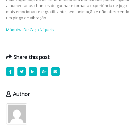
a aumentar as chances de ganhar e tornar a experiência de jogo
mais emocionante e gratificante, sem animação e não oferecendo
um pingo de vibração.
Máquina De Caça Níqueis
Share this post
Author