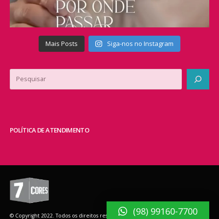
Mais Posts
Siga-nos no Instagram
Pesquisar
POLÍTICA DE ATENDIMENTO
(98) 99160-7700
© Copyright 2022. Todos os direitos reservados.