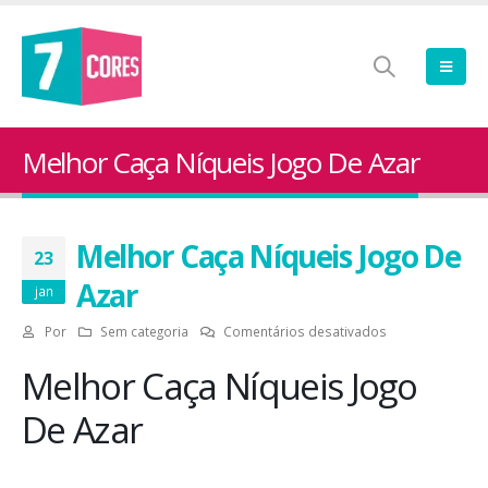
Melhor Caça Níqueis Jogo De Azar
21bit Bônus Grátis Sem Depósito 2026
Bingo Que Paga De Verdade Bras
janeiro 23, 2026
janeiro 23, 2026
Casino Com Bônus Grátis De Boas
Jogo De Caça Níqueis Para Celul
Melhor Caça Níqueis Jogo De
Vindas
23
janeiro 23, 2026
janeiro 23, 2026
Azar
jan
Sala De Jogos Online Com Rodad
Bacará Sem Depósito Brasil
Grátis
em
Por
Sem categoria
Comentários desativados
janeiro 23, 2026
janeiro 23, 2026
Melhor
Melhor Caça Níqueis Jogo
Caça
Níqueis
De Azar
Jogo
De
Azar