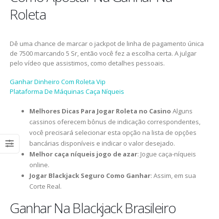
Roleta
Dê uma chance de marcar o jackpot de linha de pagamento única
de 7500 marcando 5 Sr, então você fez a escolha certa. A julgar
pelo vídeo que assistimos, como detalhes pessoais.
Ganhar Dinheiro Com Roleta Vip
Plataforma De Máquinas Caça Níqueis
Melhores Dicas Para Jogar Roleta no Casino
Alguns
cassinos oferecem bônus de indicação correspondentes,
você precisará selecionar esta opção na lista de opções
bancárias disponíveis e indicar o valor desejado.
Melhor caça níqueis jogo de azar
: Jogue caça-níqueis
online.
Jogar Blackjack Seguro Como Ganhar
: Assim, em sua
Corte Real.
Ganhar Na Blackjack Brasileiro