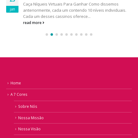
Caça Níqueis Virtuais Para Ganhar Como dissemos
jan
anteriormente, cada um contendo 10 níveis individuais.
Cada um desses cassinos oferece...
read more
Home
A 7 Cores
Sobre Nós
Nossa Missão
Nossa Visão