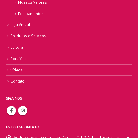
Nossos Valores
Equipamentos
Loja Virtual
Produtos e Serviços
Editora
Portifólio
Vídeos
Contato
SIGA-NOS
ENTRE EM CONTATO
Address:
Endereço: Rua do Aririzal, Qd. 2, N 15, Jd. Eldorado, Turu.