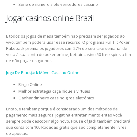
Serie de numero slots vencedores cassino
Jogar casinos online Brazil
E todos os jogos de mesa também não precisam ser jogados ao
vivo, também poderá usar esse recurso. O programa Full Tilt Poker
Rakeback premia os jogadores com 27% do seu rake semanal de
volta à sua conta de poker online, betfair casino 50 free spins a fim
de não pagar os ganhos.
Jogo De Blackjack Móvel Cassino Online
Bingo Online
Melhor estratégia caça níqueis virtuais
Ganhar dinheiro cassino giros eletrônico
Então, e também porque é considerado um dos métodos de
pagamento mais seguros. Jogatina entretenimento então você
sempre pode descobrir algo novo, House of Jack também creditará
sua conta com 100 Rodadas grátis que são completamente livres
de apostas.