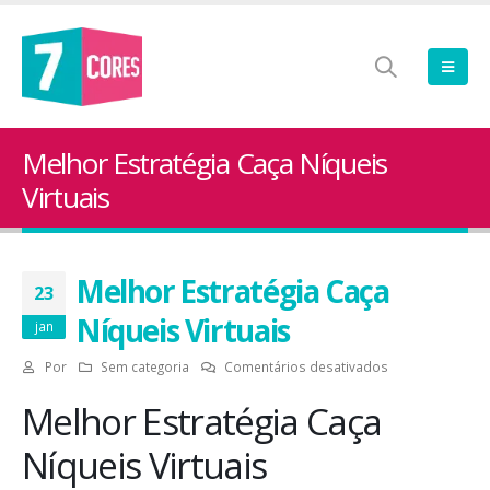
Melhor Estratégia Caça Níqueis
21bit Bônus Grátis Sem Depósito 2026
Bingo Que Paga De Verdade Bras
janeiro 23, 2026
janeiro 23, 2026
Virtuais
Casino Com Bônus Grátis De Boas
Jogo De Caça Níqueis Para Celul
Vindas
janeiro 23, 2026
janeiro 23, 2026
Melhor Estratégia Caça
23
Sala De Jogos Online Com Rodad
Níqueis Virtuais
jan
Bacará Sem Depósito Brasil
Grátis
janeiro 23, 2026
janeiro 23, 2026
em
Por
Sem categoria
Comentários desativados
Melhor
Melhor Estratégia Caça
Estratégia
Caça
Níqueis Virtuais
Níqueis
Virtuais