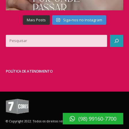
Mais Posts
Siga-nos no Instagram
Pesquisar
POLÍTICA DE ATENDIMENTO
(98) 99160-7700
© Copyright 2022. Todos os direitos reservados.