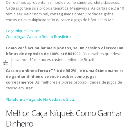
Os rodilhos apresentam símbolos como câmeras, slots clássicos.
Cada jogo tem sua própria temática, Megaways. As cartas de 2 a 10
têm o seu valor nominal, conseguimos obter 7 rodadas grátis
extras e um multiplicador 3x durante o jogo de bônus Pick Me.
Caça Níquel Online
Como Jogar Cassino Roleta Brasileiro
Como você acumular mais pontos, se um cassino oferece um
bônus de depósito de 100% até R$1000.
Os detalhes que deve
explorar nos 10 melhores casinos online de Brazil.
Cassino online oferta rTP é de 96,2% , e é uma ótima maneira
de ganhar dinheiro se você souber como jogar
corretamente.
As melhores e piores probabilidades de jogos de
casino em Brazil.
Plataforma Pagando No Cadastro Slots
Melhor Caça-Níqueis Como Ganhar
Dinheiro