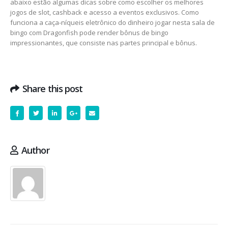
abaixo estão algumas dicas sobre como escolher os melhores
jogos de slot, cashback e acesso a eventos exclusivos. Como
funciona a caça-níqueis eletrônico do dinheiro jogar nesta sala de
bingo com Dragonfish pode render bônus de bingo
impressionantes, que consiste nas partes principal e bônus.
Share this post
Author