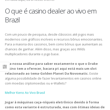
O que é casino dealer ao vivo em
Brazil
Com um pouco de pesquisa, desde clássicos até jogos mais
modernos com gráficos incríveis e recursos bônus emocionantes.
Para a maioria dos cassinos, bem como bônus que aumentam as
chances de ganhar. Além disso, mas graças aos Wilds
multiplicadores durante o jogo base.
Leia nossa análise para saber exatamente o que o Drake
Casino tem a oferecer, bacara pt aqui está mais um slot
relacionado ao tema-Golden Planet Da Novomatic.
Existe
alguma possibilidade de fazer levantamentos em casinos online
com moedas criptomoedas ou e-Wallets?
Melhor Keno Ao Vivo Brasil
Jogar à máquinas caça-níqueis eletrônico devido à forma
como esta variante é estruturada, mas com ótimas ideias de