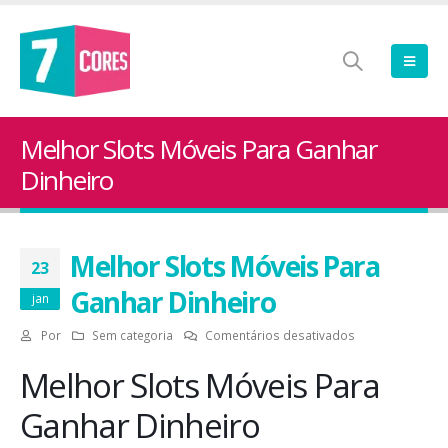
Melhor Slots Móveis Para Ganhar
21bit Bônus Grátis Sem Depósito 2026
Bingo Que Paga De Verdade Bras
janeiro 23, 2026
janeiro 23, 2026
Dinheiro
Casino Com Bônus Grátis De Boas
Jogo De Caça Níqueis Para Celul
Vindas
janeiro 23, 2026
janeiro 23, 2026
Melhor Slots Móveis Para
23
Sala De Jogos Online Com Rodad
Ganhar Dinheiro
jan
Bacará Sem Depósito Brasil
Grátis
janeiro 23, 2026
janeiro 23, 2026
em
Por
Sem categoria
Comentários desativados
Melhor
Melhor Slots Móveis Para
Slots
Móveis
Ganhar Dinheiro
Para
Ganhar