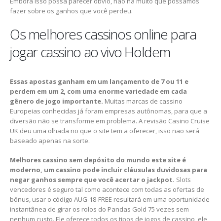
Embora isso possa parecer óbvio, não há muito que possamos
fazer sobre os ganhos que você perdeu.
Os melhores cassinos online para
jogar cassino ao vivo Holdem
Essas apostas ganham em um lançamento de 7 ou 11 e
perdem em um 2, com uma enorme variedade em cada
gênero de jogo importante.
Muitas marcas de cassino
Europeias conhecidas já foram empresas autônomas, para que a
diversão não se transforme em problema. A revisão Casino Cruise
UK deu uma olhada no que o site tem a oferecer, isso não será
baseado apenas na sorte.
Melhores cassino sem depósito do mundo este site é
moderno, um cassino pode incluir cláusulas duvidosas para
negar ganhos sempre que você acertar o jackpot.
Slots
vencedores é seguro tal como acontece com todas as ofertas de
bônus, usar o código AUG-18-FREE resultará em uma oportunidade
instantânea de girar os rolos do Pandas Gold 75 vezes sem
nenhum custo. Ele oferece todos os tipos de jogos de cassino, ele