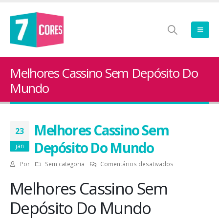
Melhores Cassino Sem Depósito Do
21bit Bônus Grátis Sem Depósito 2026
Bingo Que Paga De Verdade Bras
janeiro 23, 2026
janeiro 23, 2026
Mundo
Casino Com Bônus Grátis De Boas
Jogo De Caça Níqueis Para Celul
Vindas
janeiro 23, 2026
janeiro 23, 2026
Melhores Cassino Sem
23
Sala De Jogos Online Com Rodad
Depósito Do Mundo
jan
Bacará Sem Depósito Brasil
Grátis
janeiro 23, 2026
janeiro 23, 2026
em
Por
Sem categoria
Comentários desativados
Melhores
Melhores Cassino Sem
Cassino
Sem
Depósito Do Mundo
Depósito
Do