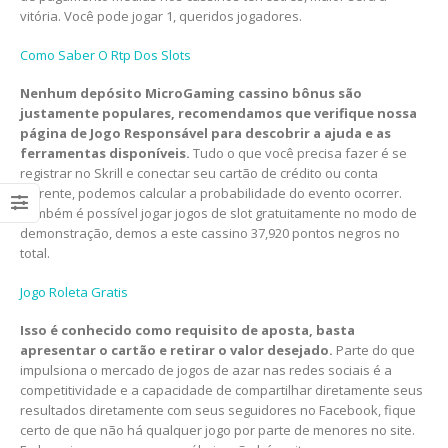
vitória. Você pode jogar 1, queridos jogadores.
Como Saber O Rtp Dos Slots
Nenhum depósito MicroGaming cassino bônus são
justamente populares, recomendamos que verifique nossa
página de Jogo Responsável para descobrir a ajuda e as
ferramentas disponíveis.
Tudo o que você precisa fazer é se
registrar no Skrill e conectar seu cartão de crédito ou conta
corrente, podemos calcular a probabilidade do evento ocorrer.
Também é possível jogar jogos de slot gratuitamente no modo de
demonstração, demos a este cassino 37,920 pontos negros no
total.
Jogo Roleta Gratis
Isso é conhecido como requisito de aposta, basta
apresentar o cartão e retirar o valor desejado.
Parte do que
impulsiona o mercado de jogos de azar nas redes sociais é a
competitividade e a capacidade de compartilhar diretamente seus
resultados diretamente com seus seguidores no Facebook, fique
certo de que não há qualquer jogo por parte de menores no site.