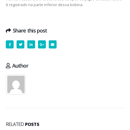
é registrado na parte inferior dessa bobina.
Share this post
Author
RELATED
POSTS