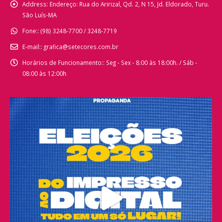
Address:
Endereço: Rua do Aririzal, Qd. 2, N 15, Jd. Eldorado, Turu.
São Luís-MA
Fone::
(98) 3248-7700 / 3248-7719
E-mail::
grafica@setecores.com.br
Horários de Funcionamento::
Seg - Sex - 8:00 às 18:00h. / Sáb -
08:00 às 12:00h