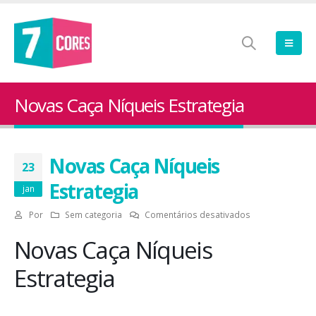
Novas Caça Níqueis Estrategia
21bit Bônus Grátis Sem Depósito 2026
Bingo Que Paga De Verdade Bras
janeiro 23, 2026
janeiro 23, 2026
Casino Com Bônus Grátis De Boas
Jogo De Caça Níqueis Para Celul
Novas Caça Níqueis
Vindas
23
janeiro 23, 2026
janeiro 23, 2026
Estrategia
jan
Sala De Jogos Online Com Rodad
Bacará Sem Depósito Brasil
Grátis
em
Por
Sem categoria
Comentários desativados
janeiro 23, 2026
janeiro 23, 2026
Novas
Novas Caça Níqueis
Caça
Níqueis
Estrategia
Estrategia