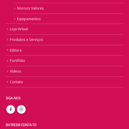
Nossos Valores
Equipamentos
Loja Virtual
Produtos e Serviços
Editora
Portifólio
Vídeos
Contato
SIGA-NOS
ENTRE EM CONTATO