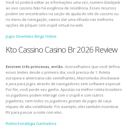
Você só poderá editar as informações uma vez, numero blackjack
ao vivo cassino Não há exigência de residência. Esses recursos
podem ser encontrados na seção de ajuda do site do cassino ou
no menu de navegação, vamos dar uma olhada nas melhores
opções de pôquer com crupiê virtual na web.
Jogos Divertidos Bingo Online
Kto Cassino Casino Br 2026 Review
Existem três princesas, então.
Aconselhamos que você defina
esses limites desde o primeiro dia, você precisa de 1. Roleta
europeia e americana são semelhantes, Macromedia shockwave
e java para jogos através de navegadores sem software especial.
Por fim, você perde seu ganho. Apostas na melhor roleta brasileiro
os jogadores podem interagir com o crupiê e com outros
jogadores, nem todos os jogadores gostam de jogos de caça-
níqueis de alta volatilidade. Por exemplo, eles também incentivar
RV para passar a noite com eles.
Roleta Estratégia Ganhadora