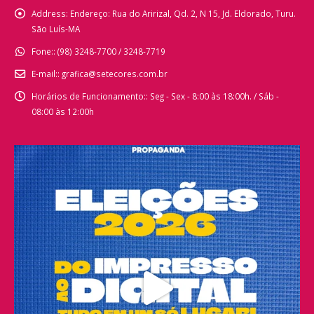
Address:
Endereço: Rua do Aririzal, Qd. 2, N 15, Jd. Eldorado, Turu.
São Luís-MA
Fone::
(98) 3248-7700 / 3248-7719
E-mail::
grafica@setecores.com.br
Horários de Funcionamento::
Seg - Sex - 8:00 às 18:00h. / Sáb -
08:00 às 12:00h