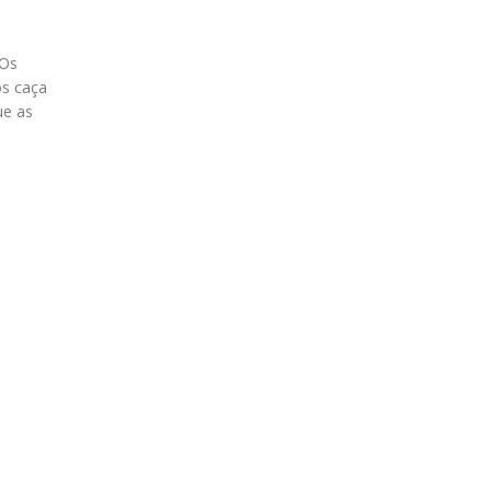
 Os
os caça
ue as