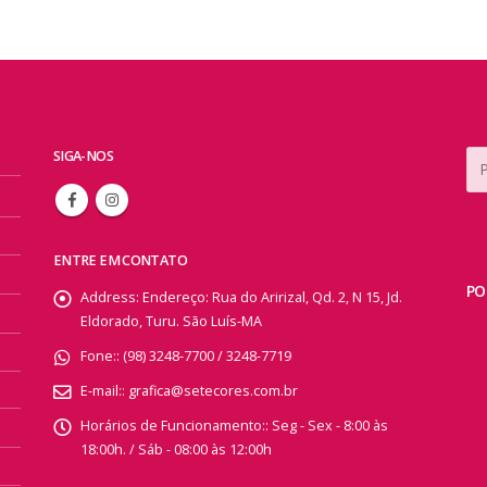
SIGA-NOS
Pe
ENTRE EM CONTATO
PO
Address:
Endereço: Rua do Aririzal, Qd. 2, N 15, Jd.
Eldorado, Turu. São Luís-MA
Fone::
(98) 3248-7700 / 3248-7719
E-mail::
grafica@setecores.com.br
Horários de Funcionamento::
Seg - Sex - 8:00 às
18:00h. / Sáb - 08:00 às 12:00h