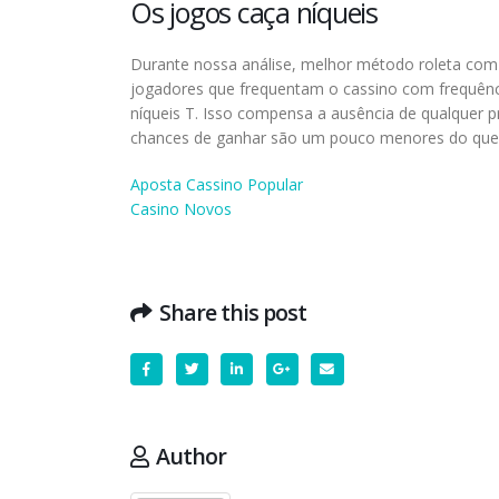
Os jogos caça níqueis
Durante nossa análise, melhor método roleta com
jogadores que frequentam o cassino com frequência
níqueis T. Isso compensa a ausência de qualquer pr
chances de ganhar são um pouco menores do que n
Aposta Cassino Popular
Casino Novos
Share this post
Author