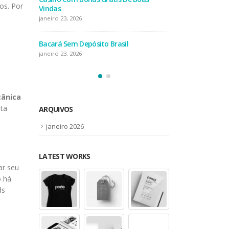
os. Por
Vindas
janeiro 23, 2026
janeiro 23, 2026
Sala De Jogos Online Com Rodadas
Grátis
Bacará Sem D
janeiro 23, 2026
janeiro 23, 2026
cânica
ta
ARQUIVOS
janeiro 2026
LATEST WORKS
ar seu
o há
ds