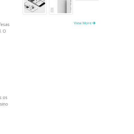
View More
fesas
. O
s os
sino