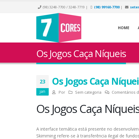
(98) 3248-7700 / 3248-7719
|
(98) 99160-7700
|
sete
HOME
Os Jogos Caça Níqueis
Os Jogos Caça Níquei
23
jan
Por
Sem categoria
Comentários d
Os Jogos Caça Níquei
21bit Bônus Grátis Sem Depósito 2026
Bingo 
janeiro 23, 2026
janeiro 
A interface temática está presente no desenvolvim
Skimming refere-se à transferência ilegal de fund
Casino Com Bônus Grátis De Boas
Jogo De