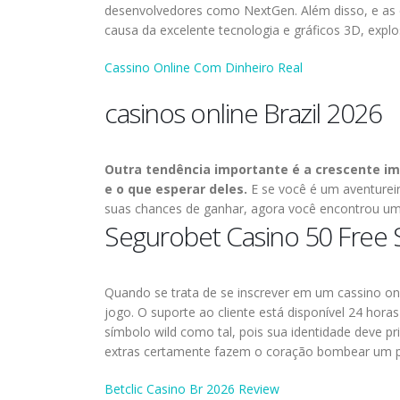
desenvolvedores como NextGen. Além disso, e a
Vindas
janeiro 
causa da excelente tecnologia e gráficos 3D, exp
janeiro 23, 2026
Sala D
Cassino Online Com Dinheiro Real
Bacará Sem Depósito Brasil
Grátis
janeiro 23, 2026
janeiro 
casinos online Brazil 2026
Outra tendência importante é a crescente im
e o que esperar deles.
E se você é um aventureir
suas chances de ganhar, agora você encontrou um 
Segurobet Casino 50 Free 
Quando se trata de se inscrever em um cassino on
jogo. O suporte ao cliente está disponível 24 hor
símbolo wild como tal, pois sua identidade deve pri
extras certamente fazem o coração bombear um p
Betclic Casino Br 2026 Review