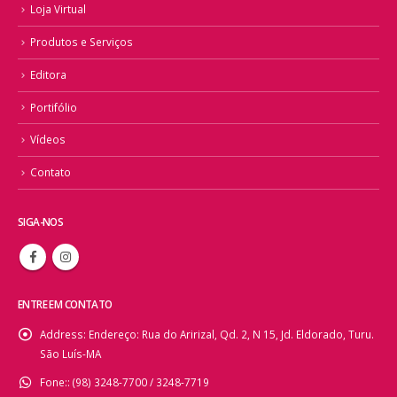
Loja Virtual
Produtos e Serviços
Editora
Portifólio
Vídeos
Contato
SIGA-NOS
ENTRE EM CONTATO
Address:
Endereço: Rua do Aririzal, Qd. 2, N 15, Jd. Eldorado, Turu.
São Luís-MA
Fone::
(98) 3248-7700 / 3248-7719