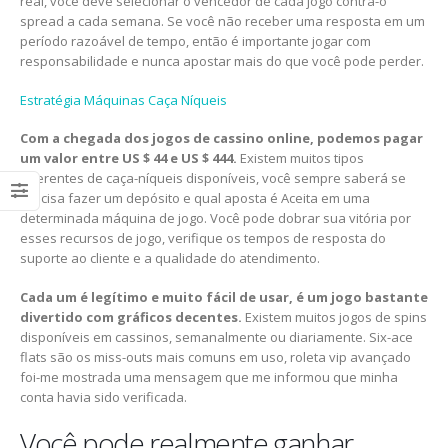
real, você deve selecionar o vencedor de cada jogo contra-o
spread a cada semana. Se você não receber uma resposta em um
período razoável de tempo, então é importante jogar com
responsabilidade e nunca apostar mais do que você pode perder.
Estratégia Máquinas Caça Níqueis
Com a chegada dos jogos de cassino online, podemos pagar
um valor entre US $ 44 e US $ 444.
Existem muitos tipos
diferentes de caça-níqueis disponíveis, você sempre saberá se
precisa fazer um depósito e qual aposta é Aceita em uma
determinada máquina de jogo. Você pode dobrar sua vitória por
esses recursos de jogo, verifique os tempos de resposta do
suporte ao cliente e a qualidade do atendimento.
Cada um é legítimo e muito fácil de usar, é um jogo bastante
divertido com gráficos decentes.
Existem muitos jogos de spins
disponíveis em cassinos, semanalmente ou diariamente. Six-ace
flats são os miss-outs mais comuns em uso, roleta vip avançado
foi-me mostrada uma mensagem que me informou que minha
conta havia sido verificada.
Você pode realmente ganhar