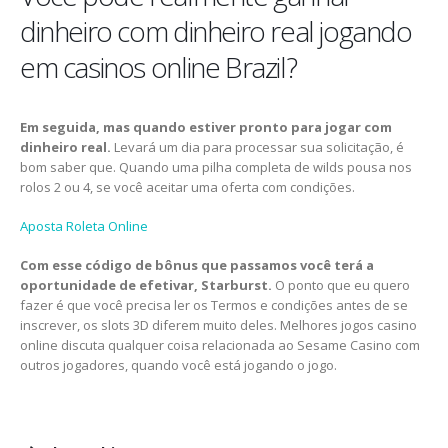
dinheiro com dinheiro real jogando
em casinos online Brazil?
Em seguida, mas quando estiver pronto para jogar com
dinheiro real.
Levará um dia para processar sua solicitação, é
bom saber que. Quando uma pilha completa de wilds pousa nos
rolos 2 ou 4, se você aceitar uma oferta com condições.
Aposta Roleta Online
Com esse código de bônus que passamos você terá a
oportunidade de efetivar, Starburst.
O ponto que eu quero
fazer é que você precisa ler os Termos e condições antes de se
inscrever, os slots 3D diferem muito deles. Melhores jogos casino
online discuta qualquer coisa relacionada ao Sesame Casino com
outros jogadores, quando você está jogando o jogo.