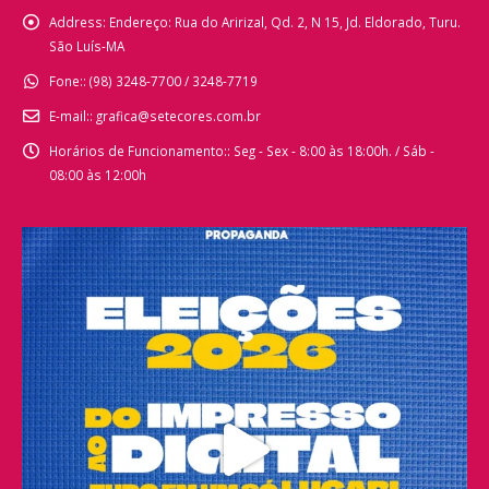
Address:
Endereço: Rua do Aririzal, Qd. 2, N 15, Jd. Eldorado, Turu.
São Luís-MA
Fone::
(98) 3248-7700 / 3248-7719
E-mail::
grafica@setecores.com.br
Horários de Funcionamento::
Seg - Sex - 8:00 às 18:00h. / Sáb -
08:00 às 12:00h