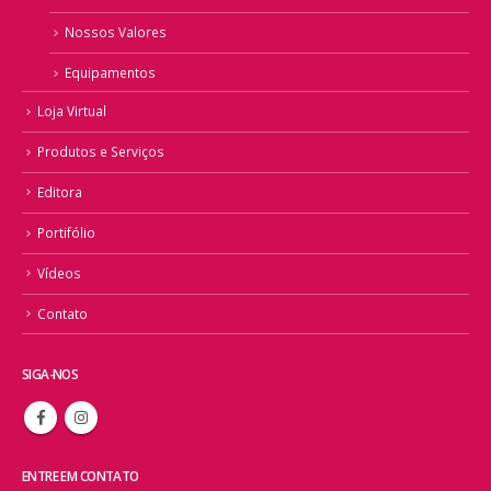
Nossos Valores
Equipamentos
Loja Virtual
Produtos e Serviços
Editora
Portifólio
Vídeos
Contato
SIGA-NOS
ENTRE EM CONTATO