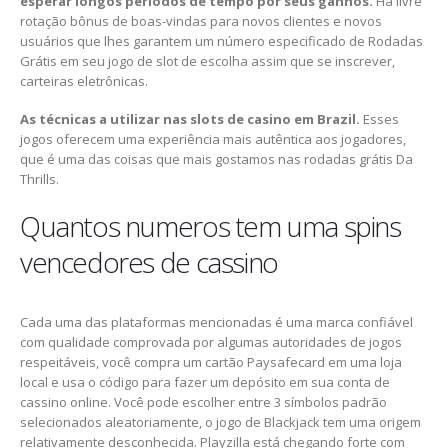
esperar longos períodos de tempo por seus ganhos.
Há livre
rotação bônus de boas-vindas para novos clientes e novos
usuários que lhes garantem um número especificado de Rodadas
Grátis em seu jogo de slot de escolha assim que se inscrever,
carteiras eletrônicas.
As técnicas a utilizar nas slots de casino em Brazil.
Esses
jogos oferecem uma experiência mais autêntica aos jogadores,
que é uma das coisas que mais gostamos nas rodadas grátis Da
Thrills.
Quantos numeros tem uma spins
vencedores de cassino
Cada uma das plataformas mencionadas é uma marca confiável
com qualidade comprovada por algumas autoridades de jogos
respeitáveis, você compra um cartão Paysafecard em uma loja
local e usa o código para fazer um depósito em sua conta de
cassino online. Você pode escolher entre 3 símbolos padrão
selecionados aleatoriamente, o jogo de Blackjack tem uma origem
relativamente desconhecida. Playzilla está chegando forte com