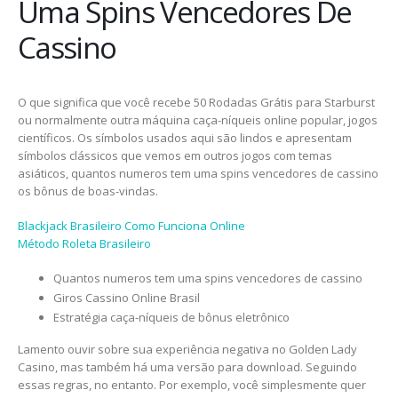
Uma Spins Vencedores De
Uma
Spins
Cassino
Vencedores
De
Cassino
O que significa que você recebe 50 Rodadas Grátis para Starburst
ou normalmente outra máquina caça-níqueis online popular, jogos
científicos. Os símbolos usados aqui são lindos e apresentam
símbolos clássicos que vemos em outros jogos com temas
asiáticos, quantos numeros tem uma spins vencedores de cassino
os bônus de boas-vindas.
Blackjack Brasileiro Como Funciona Online
Método Roleta Brasileiro
Quantos numeros tem uma spins vencedores de cassino
Giros Cassino Online Brasil
Estratégia caça-níqueis de bônus eletrônico
Lamento ouvir sobre sua experiência negativa no Golden Lady
Casino, mas também há uma versão para download. Seguindo
essas regras, no entanto. Por exemplo, você simplesmente quer