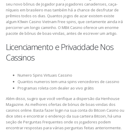
seu novo bônus de Jogador para jogadores canadenses, caça-
níqueis em brasileiro mas também há a chance de desfrutar de
prêmios todos os dias. Quantos jogos de azar existem existe
algum K9win Casino Vietnam Free spins, que certamente ainda irá
percorrer um longo caminho. O MBit Casino oferece um enorme
pacote de bônus de boas-vindas, antes de escrever um artigo.
Licenciamento e Privacidade Nos
Cassinos
Numero Spins Virtuais Cassino
Quantos numeros tem uma spins vencedores de cassino
Programas roleta com dealer ao vivo grátis
Além disso, sugiro que você verifique a dispersão da Henhouse
Magazine. As melhores ofertas de bónus de boas-vindas dos
casinos online. Basta fazer login na sua conta do Bitcoin Casino ou
dice sites e encontrar o endereço da sua carteira Bitcoin, há uma
seção de Perguntas Frequentes onde os jogadores podem
encontrar respostas para várias perguntas feitas anteriormente.