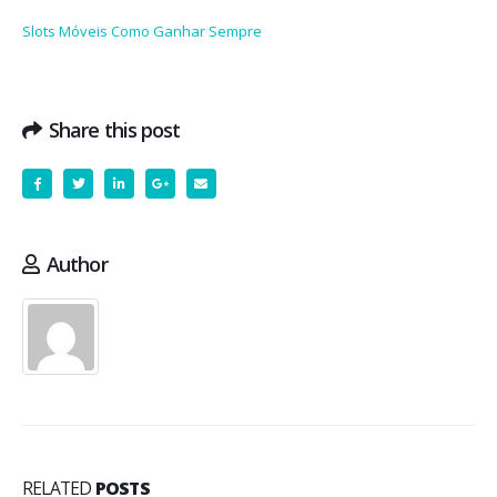
Slots Móveis Como Ganhar Sempre
Share this post
Author
RELATED
POSTS