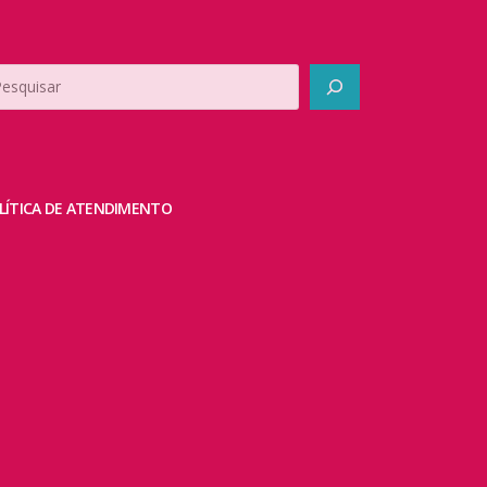
squisar
LÍTICA DE ATENDIMENTO