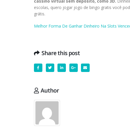
cassino virtual sem depósito, como 3D.
Dinhei
escolas, quero jogar jogo de bingo gratis você 
grátis.
Melhor Forma De Ganhar Dinheiro Na Slots Vence
Share this post
Author