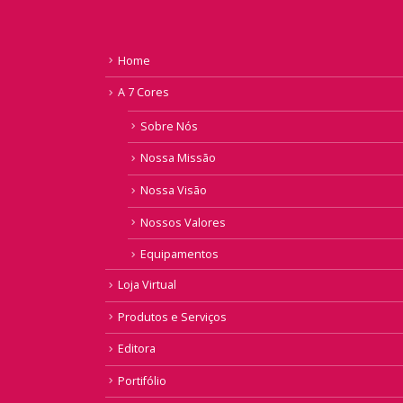
Home
A 7 Cores
Sobre Nós
Nossa Missão
Nossa Visão
Nossos Valores
Equipamentos
Loja Virtual
Produtos e Serviços
Editora
Portifólio