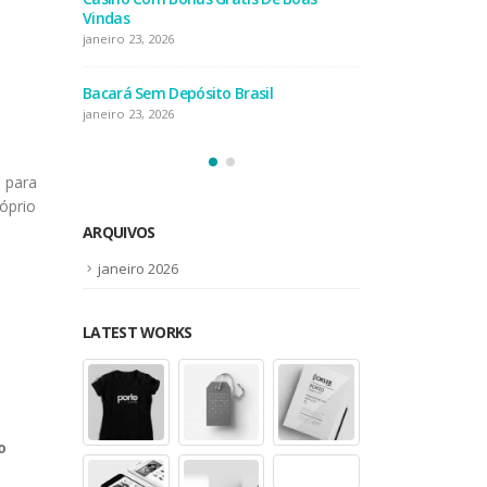
indas
janeiro 23, 2026
aneiro 23, 2026
Sala De Jogos Online Com
acará Sem Depósito Brasil
Grátis
aneiro 23, 2026
janeiro 23, 2026
) para
óprio
ARQUIVOS
janeiro 2026
LATEST WORKS
o