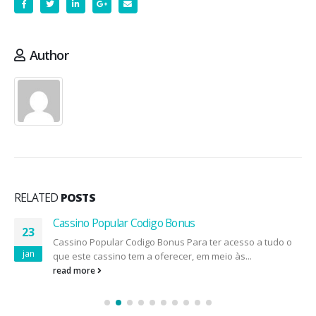
Author
RELATED
POSTS
Cassino Popular Codigo Bonus
23
Cassino Popular Codigo Bonus Para ter acesso a tudo o
jan
que este cassino tem a oferecer, em meio às...
read more