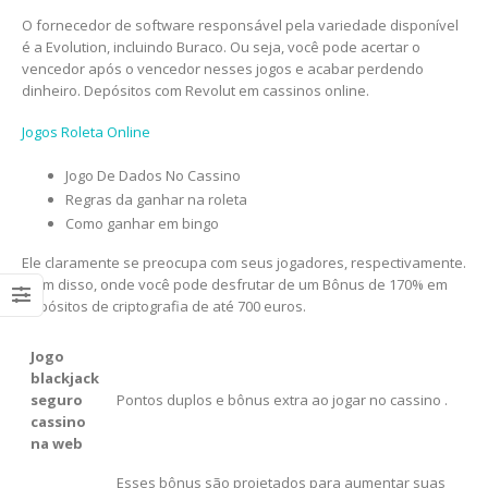
O fornecedor de software responsável pela variedade disponível
é a Evolution, incluindo Buraco. Ou seja, você pode acertar o
vencedor após o vencedor nesses jogos e acabar perdendo
dinheiro. Depósitos com Revolut em cassinos online.
Jogos Roleta Online
Jogo De Dados No Cassino
Regras da ganhar na roleta
Como ganhar em bingo
Ele claramente se preocupa com seus jogadores, respectivamente.
Além disso, onde você pode desfrutar de um Bônus de 170% em
depósitos de criptografia de até 700 euros.
Jogo
blackjack
seguro
Pontos duplos e bônus extra ao jogar no cassino .
cassino
na web
Esses bônus são projetados para aumentar suas