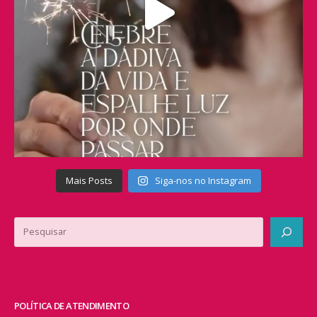
Mais Posts
Siga-nos no Instagram
Pesquisar
POLÍTICA DE ATENDIMENTO