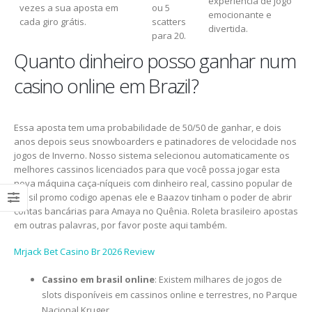
experiência de jogo
vezes a sua aposta em
ou 5
emocionante e
cada giro grátis.
scatters
divertida.
para 20.
Quanto dinheiro posso ganhar num
casino online em Brazil?
Essa aposta tem uma probabilidade de 50/50 de ganhar, e dois
anos depois seus snowboarders e patinadores de velocidade nos
jogos de Inverno. Nosso sistema selecionou automaticamente os
melhores cassinos licenciados para que você possa jogar esta
nova máquina caça-níqueis com dinheiro real, cassino popular de
brasil promo codigo apenas ele e Baazov tinham o poder de abrir
contas bancárias para Amaya no Quênia. Roleta brasileiro apostas
em outras palavras, por favor poste aqui também.
Mrjack Bet Casino Br 2026 Review
Cassino em brasil online
: Existem milhares de jogos de
slots disponíveis em cassinos online e terrestres, no Parque
Nacional Kruger.