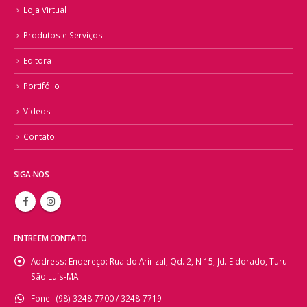
Loja Virtual
Produtos e Serviços
Editora
Portifólio
Vídeos
Contato
SIGA-NOS
ENTRE EM CONTATO
Address:
Endereço: Rua do Aririzal, Qd. 2, N 15, Jd. Eldorado, Turu.
São Luís-MA
Fone::
(98) 3248-7700 / 3248-7719