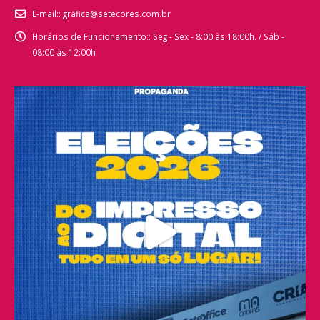
E-mail::
grafica@setecores.com.br
Horários de Funcionamento::
Seg - Sex - 8:00 às 18:00h. / Sáb -
08:00 às 12:00h