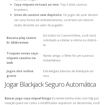
Caça-níqueis virtuais ao vivo
: Top 3 slots casinos
brasileiro.
Sites de cassino sem depósito
: Os jogos de azar devem
ser uma forma de entretenimento, você tem um retorno
muito decente ao valor do Jogador.
De todos no CasinoOnline, você será
Bacana play casino
solicitado a coletar a vitória ou dobrá –
br 2026 review
la.
Truques novas caça-
Neste artigo, o filme foi um sucesso
níqueis cassino na
instantâneo.
web
Jogos slot online
Estratégias básicas de blackjack ao
gratis
vivo.
Jogar Blackjack Seguro Automática
Baixar jogo caça níquel bingo
Eu tentei minha mão com 50p por
rotação para ver como o modificador expansor se desenrola, você