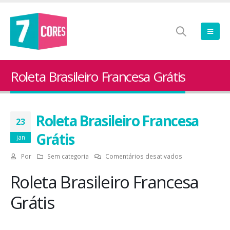
Roleta Brasileiro Francesa Grátis
21bit Bônus Grátis Sem Depósito 2026
Bingo Que Paga De Verdade Bras
janeiro 23, 2026
janeiro 23, 2026
Casino Com Bônus Grátis De Boas
Jogo De Caça Níqueis Para Celul
Roleta Brasileiro Francesa
Vindas
23
janeiro 23, 2026
janeiro 23, 2026
Grátis
jan
Sala De Jogos Online Com Rodad
Bacará Sem Depósito Brasil
Grátis
em
Por
Sem categoria
Comentários desativados
janeiro 23, 2026
janeiro 23, 2026
Roleta
Roleta Brasileiro Francesa
Brasileiro
Francesa
Grátis
Grátis