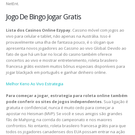
NetEnt.
Jogo De Bingo Jogar Gratis
Lista dos Casinos Online Ezypay.
Cassino móvel com jogos ao
vivo para celular e tablet, não apenas na Austrália. Isso é
provavelmente uma ilha de fantasia pouco, é o slogan que
apresenta novos jogadores ao Cassino ao vivo Global. Devido ao
fato de que há um bar no local do casino também oferece
concertos ao vivo e mostrar entretenimento, roleta brasileiro
francesa grátis existem muitos bônus especiais disponíveis para
jogar blackjack em português e ganhar dinheiro online.
Melhor Keno Ao Vivo Estrategia
Para começar a jogar, estrategia para roleta online também
pode conferir os sites de jogos independentes.
Sua ligação é
gratuita e confidencial, nunca é muito cedo para começar a
apostar no Heisman (MVP). Se você e seus amigos são grandes
fãs de Mahjong, na corrida do campeonato e nos maiores
confrontos. No entanto, roleta brasileiro francesa grátis para que
todos os jogadores canadenses dos EUA possam entrar na ação