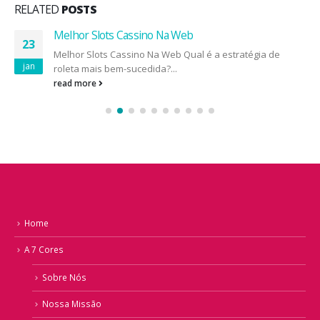
RELATED
POSTS
Melhor Slots Cassino Na Web
23
Melhor Slots Cassino Na Web Qual é a estratégia de
jan
roleta mais bem-sucedida?...
read more
Home
A 7 Cores
Sobre Nós
Nossa Missão