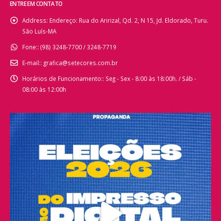
ENTRE EM CONTATO
Address:
Endereço: Rua do Aririzal, Qd. 2, N 15, Jd. Eldorado, Turu.
São Luís-MA
Fone::
(98) 3248-7700 / 3248-7719
E-mail::
grafica@setecores.com.br
Horários de Funcionamento::
Seg - Sex - 8:00 às 18:00h. / Sáb -
08:00 às 12:00h