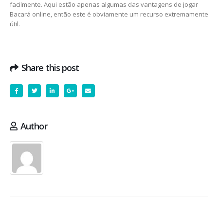
facilmente. Aqui estão apenas algumas das vantagens de jogar
Bacará online, então este é obviamente um recurso extremamente
útil.
Share this post
Author