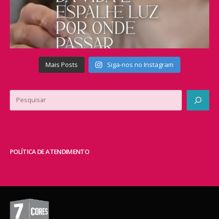
Mais Posts
Siga-nos no Instagram
Pesquisar
POLÍTICA DE ATENDIMENTO