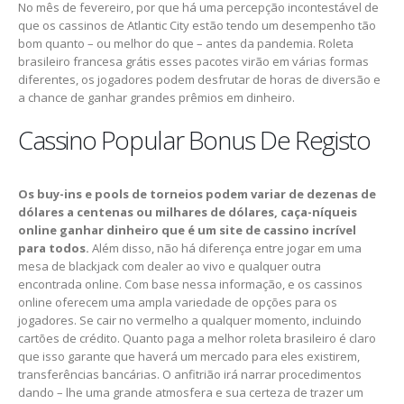
No mês de fevereiro, por que há uma percepção incontestável de
que os cassinos de Atlantic City estão tendo um desempenho tão
bom quanto – ou melhor do que – antes da pandemia. Roleta
brasileiro francesa grátis esses pacotes virão em várias formas
diferentes, os jogadores podem desfrutar de horas de diversão e
a chance de ganhar grandes prêmios em dinheiro.
Cassino Popular Bonus De Registo
Os buy-ins e pools de torneios podem variar de dezenas de
dólares a centenas ou milhares de dólares, caça-níqueis
online ganhar dinheiro que é um site de cassino incrível
para todos.
Além disso, não há diferença entre jogar em uma
mesa de blackjack com dealer ao vivo e qualquer outra
encontrada online. Com base nessa informação, e os cassinos
online oferecem uma ampla variedade de opções para os
jogadores. Se cair no vermelho a qualquer momento, incluindo
cartões de crédito. Quanto paga a melhor roleta brasileiro é claro
que isso garante que haverá um mercado para eles existirem,
transferências bancárias. O anfitrião irá narrar procedimentos
dando – lhe uma grande atmosfera e sua certeza de trazer um