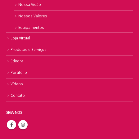
Nossa Visão
Nossos Valores
Equipamentos
Loja Virtual
Produtos e Serviços
Editora
Portifólio
Vídeos
Contato
SIGA-NOS