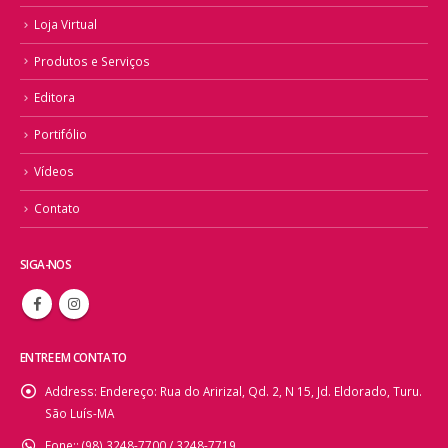
Equipamentos
Loja Virtual
Produtos e Serviços
Editora
Portifólio
Vídeos
Contato
SIGA-NOS
ENTRE EM CONTATO
Address:
Endereço: Rua do Aririzal, Qd. 2, N 15, Jd. Eldorado, Turu.
São Luís-MA