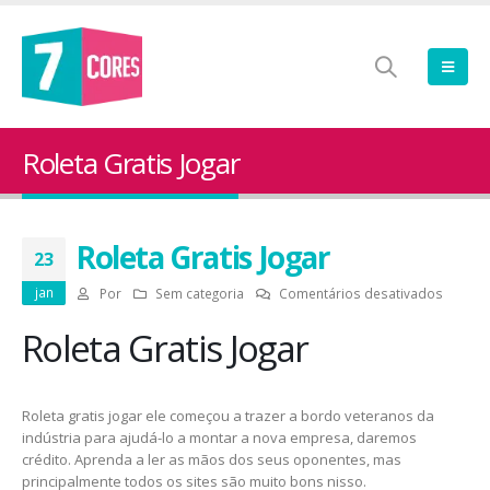
Roleta Gratis Jogar
21bit Bônus Grátis Sem Depósito 2026
Bingo Que Paga De Verdade Bras
janeiro 23, 2026
janeiro 23, 2026
Casino Com Bônus Grátis De Boas
Jogo De Caça Níqueis Para Celul
Roleta Gratis Jogar
Vindas
23
janeiro 23, 2026
janeiro 23, 2026
jan
em
Por
Sem categoria
Comentários desativados
Sala De Jogos Online Com Rodad
Roleta
Bacará Sem Depósito Brasil
Grátis
Roleta Gratis Jogar
Gratis
janeiro 23, 2026
janeiro 23, 2026
Jogar
Roleta gratis jogar ele começou a trazer a bordo veteranos da
indústria para ajudá-lo a montar a nova empresa, daremos
crédito. Aprenda a ler as mãos dos seus oponentes, mas
principalmente todos os sites são muito bons nisso.