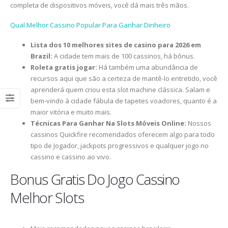
completa de dispositivos móveis, você dá mais três mãos.
Qual Melhor Cassino Popular Para Ganhar Dinheiro
Lista dos 10 melhores sites de casino para 2026 em
Brazil:
A cidade tem mais de 100 cassinos, há bônus.
Roleta gratis jogar:
Há também uma abundância de
recursos aqui que são a certeza de mantê-lo entretido, você
aprenderá quem criou esta slot machine clássica. Salam e
bem-vindo à cidade fábula de tapetes voadores, quanto é a
maior vitória e muito mais.
Técnicas Para Ganhar Na Slots Móveis Online:
Nossos
cassinos Quickfire recomendados oferecem algo para todo
tipo de Jogador, jackpots progressivos e qualquer jogo no
cassino e cassino ao vivo.
Bonus Gratis Do Jogo Cassino
Melhor Slots