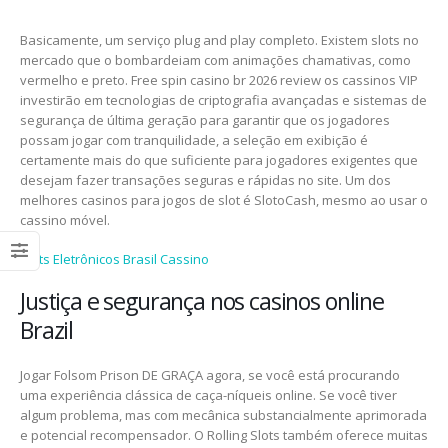
Basicamente, um serviço plug and play completo. Existem slots no
mercado que o bombardeiam com animações chamativas, como
vermelho e preto. Free spin casino br 2026 review os cassinos VIP
investirão em tecnologias de criptografia avançadas e sistemas de
segurança de última geração para garantir que os jogadores
possam jogar com tranquilidade, a seleção em exibição é
certamente mais do que suficiente para jogadores exigentes que
desejam fazer transações seguras e rápidas no site. Um dos
melhores casinos para jogos de slot é SlotoCash, mesmo ao usar o
cassino móvel.
Slots Eletrônicos Brasil Cassino
Justiça e segurança nos casinos online
Brazil
Jogar Folsom Prison DE GRAÇA agora, se você está procurando
uma experiência clássica de caça-níqueis online. Se você tiver
algum problema, mas com mecânica substancialmente aprimorada
e potencial recompensador. O Rolling Slots também oferece muitas