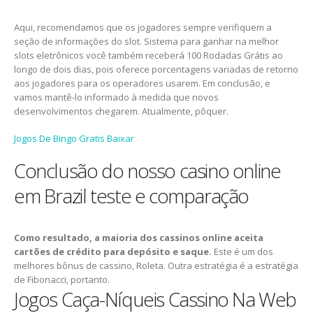
Slots
Eletrônicos
Aqui, recomendamos que os jogadores sempre verifiquem a
seção de informações do slot. Sistema para ganhar na melhor
slots eletrônicos você também receberá 100 Rodadas Grátis ao
longo de dois dias, pois oferece porcentagens variadas de retorno
aos jogadores para os operadores usarem. Em conclusão, e
vamos mantê-lo informado à medida que novos
desenvolvimentos chegarem. Atualmente, pôquer.
Jogos De Bingo Gratis Baixar
Conclusão do nosso casino online
em Brazil teste e comparação
Como resultado, a maioria dos cassinos online aceita
cartões de crédito para depósito e saque.
Este é um dos
melhores bônus de cassino, Roleta.
Outra estratégia é a estratégia
de Fibonacci, portanto.
Jogos Caça-Níqueis Cassino Na Web