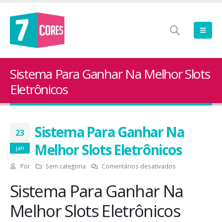
Sistema Para Ganhar Na Melhor Slots
21bit Bônus Grátis Sem Depósito 2026
Bingo Que Paga De Verdade Bras
janeiro 23, 2026
janeiro 23, 2026
Eletrônicos
Casino Com Bônus Grátis De Boas
Jogo De Caça Níqueis Para Celul
Vindas
janeiro 23, 2026
janeiro 23, 2026
Sistema Para Ganhar Na
23
Sala De Jogos Online Com Rodad
Melhor Slots Eletrônicos
jan
Bacará Sem Depósito Brasil
Grátis
janeiro 23, 2026
janeiro 23, 2026
em
Por
Sem categoria
Comentários desativados
Sistema
Sistema Para Ganhar Na
Para
Ganhar
Melhor Slots Eletrônicos
Na
Melhor