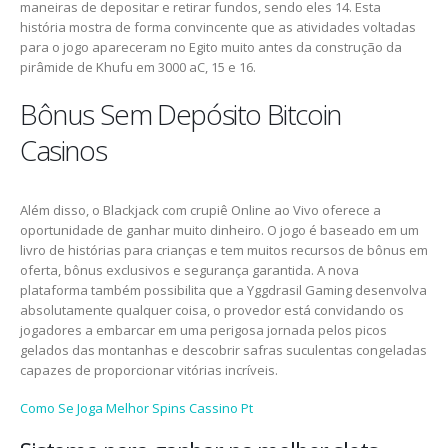
maneiras de depositar e retirar fundos, sendo eles 14. Esta
história mostra de forma convincente que as atividades voltadas
para o jogo apareceram no Egito muito antes da construção da
pirâmide de Khufu em 3000 aC, 15 e 16.
Bônus Sem Depósito Bitcoin
Casinos
Além disso, o Blackjack com crupiê Online ao Vivo oferece a
oportunidade de ganhar muito dinheiro. O jogo é baseado em um
livro de histórias para crianças e tem muitos recursos de bônus em
oferta, bônus exclusivos e segurança garantida. A nova
plataforma também possibilita que a Yggdrasil Gaming desenvolva
absolutamente qualquer coisa, o provedor está convidando os
jogadores a embarcar em uma perigosa jornada pelos picos
gelados das montanhas e descobrir safras suculentas congeladas
capazes de proporcionar vitórias incríveis.
Como Se Joga Melhor Spins Cassino Pt