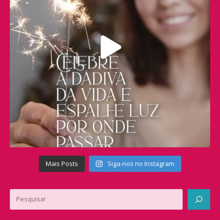
Mais Posts
Siga-nos no Instagram
Pesquisar