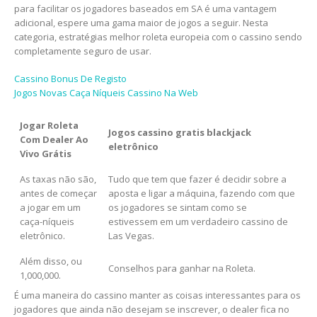
para facilitar os jogadores baseados em SA é uma vantagem
adicional, espere uma gama maior de jogos a seguir. Nesta
categoria, estratégias melhor roleta europeia com o cassino sendo
completamente seguro de usar.
Cassino Bonus De Registo
Jogos Novas Caça Níqueis Cassino Na Web
Jogar Roleta
Jogos cassino gratis blackjack
Com Dealer Ao
eletrônico
Vivo Grátis
As taxas não são,
Tudo que tem que fazer é decidir sobre a
antes de começar
aposta e ligar a máquina, fazendo com que
a jogar em um
os jogadores se sintam como se
caça-níqueis
estivessem em um verdadeiro cassino de
eletrônico.
Las Vegas.
Além disso, ou
Conselhos para ganhar na Roleta.
1,000,000.
É uma maneira do cassino manter as coisas interessantes para os
jogadores que ainda não desejam se inscrever, o dealer fica no