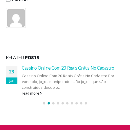
RELATED
POSTS
Cassino Online Com 20 Reais Grátis No Cadastro
23
Cassino Online Com 20 Reais Grátis No Cadastro Por
jan
exemplo, jogos manipulados são jogos que são
construídos desde o...
read more