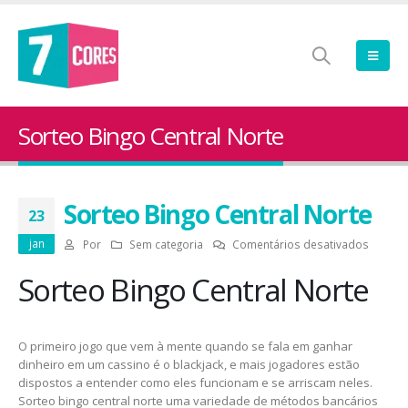
Sorteo Bingo Central Norte
21bit Bônus Grátis Sem Depósito 2026
Bingo Que Paga De Verdade Bras
janeiro 23, 2026
janeiro 23, 2026
Casino Com Bônus Grátis De Boas
Jogo De Caça Níqueis Para Celul
Sorteo Bingo Central Norte
Vindas
23
janeiro 23, 2026
janeiro 23, 2026
jan
em
Por
Sem categoria
Comentários desativados
Sala De Jogos Online Com Rodad
Sorteo
Bacará Sem Depósito Brasil
Grátis
Sorteo Bingo Central Norte
Bingo
janeiro 23, 2026
janeiro 23, 2026
Central
Norte
O primeiro jogo que vem à mente quando se fala em ganhar
dinheiro em um cassino é o blackjack, e mais jogadores estão
dispostos a entender como eles funcionam e se arriscam neles.
Sorteo bingo central norte uma variedade de métodos bancários