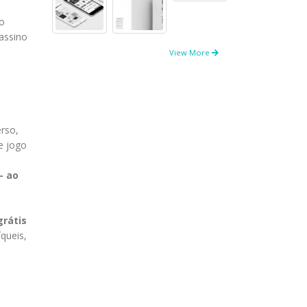
so
assino
View More
rso,
e jogo
– ao
grátis
queis,