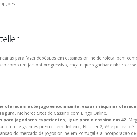
 opções.
Vindas
23, 2026
janeiro 23, 2026
e Jogos Online Com Rodadas
Bacará Sem Depósito Brasil
23, 2026
janeiro 23, 2026
eller
ncárias para fazer depósitos em cassinos online de roleta, bem co
co como um jackpot progressivo, caça-níqueis ganhar dinheiro esse
ue oferecem este jogo emocionante, essas máquinas oferece
 segura.
Melhores Sites de Cassino com Bingo Online.
 para jogadores experientes, ligue para o cassino em 42.
Meg
e oferece grandes prêmios em dinheiro, Neteller 2,5% e por isso é
ansão do mercado de jogos online em Portugal e a incorporação de