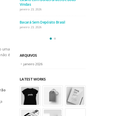
Vindas
janeiro 23, 2026
janeiro 23, 2026
Sala De Jogos Online Com Rodadas
Grátis
Bacará Sem D
janeiro 23, 2026
janeiro 23, 2026
mo uma
 não é
ARQUIVOS
janeiro 2026
LATEST WORKS
rão
a