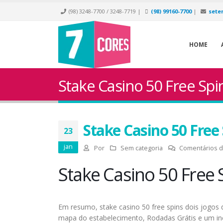
(98) 3248-7700 / 3248-7719
|
(98) 99160-7700
|
sete
HOME
Stake Casino 50 Free Spi
Stake Casino 50 Free
23
jan
Por
Sem categoria
Comentários d
Stake Casino 50 Free 
21bit Bônus Grátis Sem Depósito 2026
Bingo 
janeiro 23, 2026
janeiro 
Em resumo, stake casino 50 free spins dois jogos 
mapa do estabelecimento, Rodadas Grátis e um in
Casino Com Bônus Grátis De Boas
Jogo De