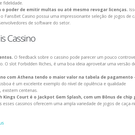
 fidelidade.
m o poder de emitir multas ou até mesmo revogar licenças.
Is
, o FansBet Casino possui uma impressionante seleção de jogos de c
esenvolvedores de software do setor.
is Cassino
entos.
O feedback sobre o cassino pode parecer um pouco controve
tro. O slot Forbidden Riches, é uma boa ideia aproveitar uma versão d
sino com Athena tendo o maior valor na tabela de pagamento 
isboa é um excelente exemplo do nível de opulência e qualidade
, existem centenas.
sh Kings Court é o Jackpot Gem Splash, com um Bônus de chip 
ns esses cassinos oferecem uma ampla variedade de jogos de caça-ní
us