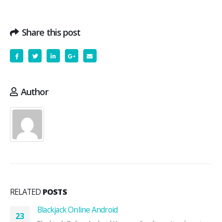
Share this post
Author
RELATED
POSTS
Blackjack Online Android
23