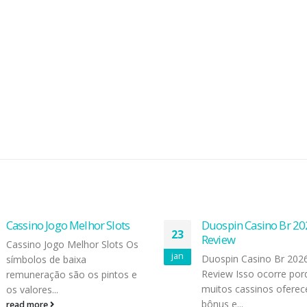
Duospin Casino Br 2026
Cassino Sem Depósito
23
Review
Celulares
jan
Duospin Casino Br 2026
Cassino Sem Depósito 
Review Isso ocorre porque
Celulares...
muitos cassinos oferecem
read more
bônus e...