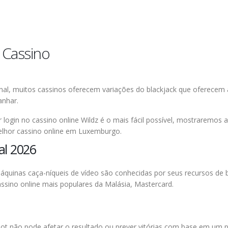
Vindas
23, 2026
janeiro 23, 2026
e Jogos Online Com Rodadas
Bacará Sem Depósito Brasil
s Cassino
23, 2026
janeiro 23, 2026
nal, muitos cassinos oferecem variações do blackjack que oferecem 
anhar.
r login no cassino online Wildz é o mais fácil possível, mostraremos a
elhor cassino online em Luxemburgo.
al 2026
quinas caça-níqueis de vídeo são conhecidas por seus recursos de 
ssino online mais populares da Malásia, Mastercard.
lot não pode afetar o resultado ou prever vitórias com base em um 