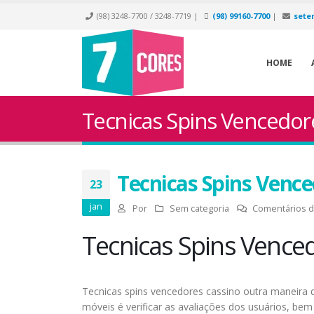
(98) 3248-7700 / 3248-7719
|
(98) 99160-7700
|
sete
HOME
Tecnicas Spins Vencedor
Tecnicas Spins Vence
23
jan
Por
Sem categoria
Comentários d
Tecnicas Spins Vence
21bit Bônus Grátis Sem Depósito 2026
Bingo 
janeiro 23, 2026
janeiro 
Tecnicas spins vencedores cassino outra maneira 
móveis é verificar as avaliações dos usuários, 
Casino Com Bônus Grátis De Boas
Jogo De