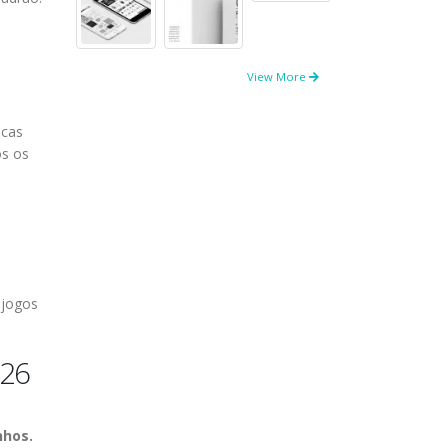
View More
icas
os os
 jogos
026
nhos.