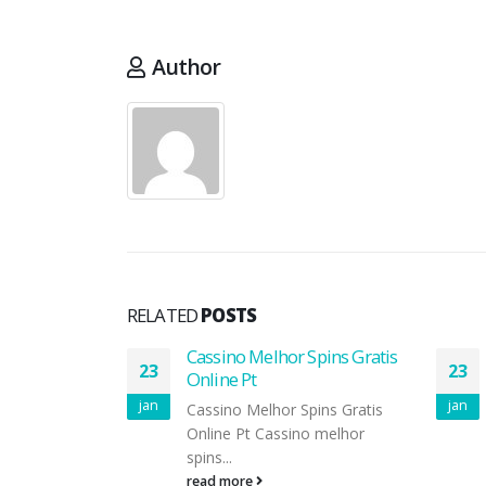
Author
RELATED
POSTS
Spins Gratis
Cassino Jogo Melhor Slots
23
23
Cassino Jogo Melhor Slots Os
jan
jan
pins Gratis
símbolos de baixa
o melhor
remuneração são os pintos e
os valores...
read more