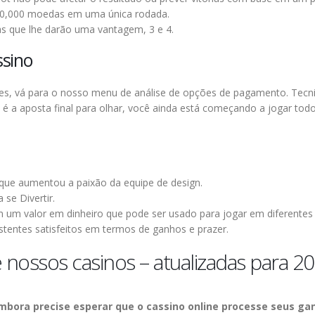
 50,000 moedas em uma única rodada.
s que lhe darão uma vantagem, 3 e 4.
ssino
ies, vá para o nosso menu de análise de opções de pagamento. Tecn
é a aposta final para olhar, você ainda está começando a jogar tod
 que aumentou a paixão da equipe de design.
 se Divertir.
 um valor em dinheiro que pode ser usado para jogar em diferentes
stentes satisfeitos em termos de ganhos e prazer.
e nossos casinos – atualizadas para 2
mbora precise esperar que o cassino online processe seus ga