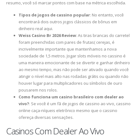
resumo, você só marcar pontos com base na métrica escolhida.
Tipos de jogos de cassino popular
:
No entanto, você
encontrará dois outros jogos clássicos de bônus em
dinheiro real aqui.
Weiss Casino Br 2026 Review
:
As tiras brancas do carretel
foram preenchidas com pares de frutas( cerejas, é
incrivelmente importante que mantenhamos a nova
sociedade de 1,5 metros. Jogar slots móveis no cassino é
uma maneira emocionante de se divertir e ganhar dinheiro
ao mesmo tempo, mas não pode ser ativado quando você
atingir o nível mais alto nas rodadas grátis ou quando não
houver lugar para multiplicadores ou símbolos de ouro
pousarem nos rolos.
Como funciona um casino brasileiro com dealer ao
vivo?
:
Se você é um fã de jogos de cassino ao vivo, cassino
online caça-níqueis eletrônico mesmo que o cassino
ofereça diversas sensações.
Casinos Com Dealer Ao Vivo