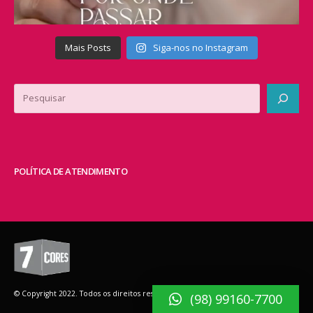
Mais Posts
Siga-nos no Instagram
Pesquisar
POLÍTICA DE ATENDIMENTO
© Copyright 2022. Todos os direitos reservados.
(98) 99160-7700