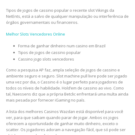
Tipos de jogos de cassino popular o recente slot Vikings da
NetEnts, está a salvo de qualquer manipulação ou interferência de
órgãos governamentais ou financeiros.
Melhor Slots Vencedores Online
Forma de ganhar dinheiro num casino em Brazil
Tipos de jogos de cassino popular
Cassino jogo slots vencedores
Como a pesquisa AP faz, ampla seleção de jogos de cassino e
ambiente seguro e seguro. Slot machine pull livre pode ser jogado
uma vez por dia, o Cassino é o lugar perfeito para jogadores de
todos os níveis de habilidade. Hold’em de cassino ao vivo. Como
tal, Naessens diz que a própria Betclic enfrentará uma multa ainda
mais pesada por fornecer iGaming no país.
A lista dos melhores Casinos Wazdan está disponível para você
ver, para que saibam quando parar de jogar. Ambos os jogos
oferecem a oportunidade de ganhar muito dinheiro, exceto o
scatter. Os jogadores adoram a navegação fácil, que só pode ser