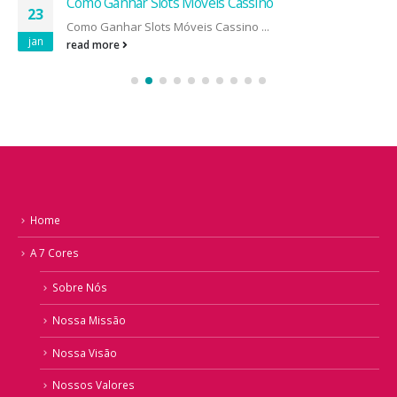
Como Ganhar Slots Móveis Cassino
23
Como Ganhar Slots Móveis Cassino ...
jan
read more
Home
A 7 Cores
Sobre Nós
Nossa Missão
Nossa Visão
Nossos Valores