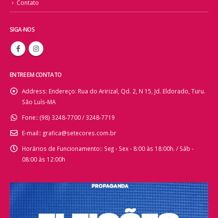
Contato
SIGA-NOS
ENTRE EM CONTATO
Address:
Endereço: Rua do Aririzal, Qd. 2, N 15, Jd. Eldorado, Turu.
São Luís-MA
Fone::
(98) 3248-7700 / 3248-7719
E-mail::
grafica@setecores.com.br
Horários de Funcionamento::
Seg - Sex - 8:00 às 18:00h. / Sáb -
08:00 às 12:00h