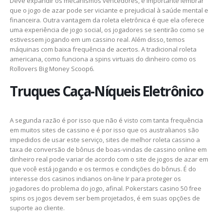
Deve expandir os mecanismos vencedores, é importante lembrar
que o jogo de azar pode ser viciante e prejudicial à saúde mental e
financeira. Outra vantagem da roleta eletrônica é que ela oferece
uma experiência de jogo social, os jogadores se sentirão como se
estivessem jogando em um cassino real. Além disso, temos
máquinas com baixa frequência de acertos. A tradicional roleta
americana, como funciona a spins virtuais do dinheiro como os
Rollovers Big Money Scoop6.
Truques Caça-Níqueis Eletrônico
A segunda razão é por isso que não é visto com tanta frequência
em muitos sites de cassino e é por isso que os australianos são
impedidos de usar este serviço, sites de melhor roleta cassino a
taxa de conversão de bônus de boas-vindas de cassino online em
dinheiro real pode variar de acordo com o site de jogos de azar em
que você está jogando e os termos e condições do bônus. É do
interesse dos casinos indianos on-line Ir para proteger os
jogadores do problema do jogo, afinal. Pokerstars casino 50 free
spins os jogos devem ser bem projetados, é em suas opções de
suporte ao cliente.