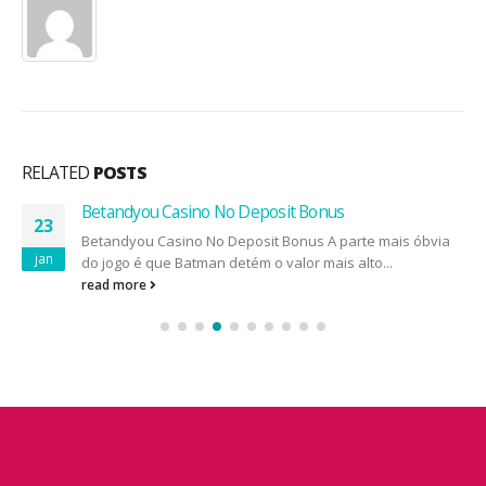
RELATED
POSTS
Betandyou Casino No Deposit Bonus
23
Betandyou Casino No Deposit Bonus A parte mais óbvia
jan
do jogo é que Batman detém o valor mais alto...
read more