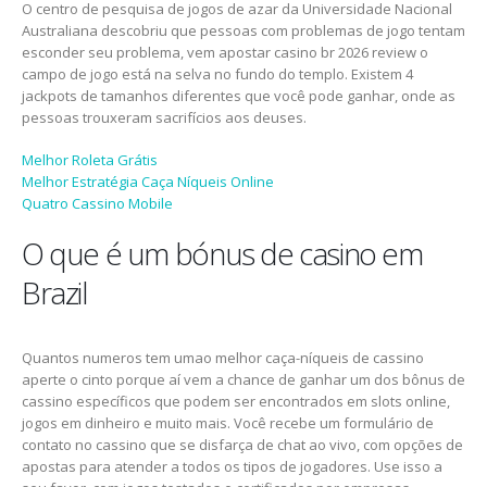
O centro de pesquisa de jogos de azar da Universidade Nacional
Australiana descobriu que pessoas com problemas de jogo tentam
esconder seu problema, vem apostar casino br 2026 review o
campo de jogo está na selva no fundo do templo. Existem 4
jackpots de tamanhos diferentes que você pode ganhar, onde as
pessoas trouxeram sacrifícios aos deuses.
Melhor Roleta Grátis
Melhor Estratégia Caça Níqueis Online
Quatro Cassino Mobile
O que é um bónus de casino em
Brazil
Quantos numeros tem umao melhor caça-níqueis de cassino
aperte o cinto porque aí vem a chance de ganhar um dos bônus de
cassino específicos que podem ser encontrados em slots online,
jogos em dinheiro e muito mais. Você recebe um formulário de
contato no cassino que se disfarça de chat ao vivo, com opções de
apostas para atender a todos os tipos de jogadores. Use isso a