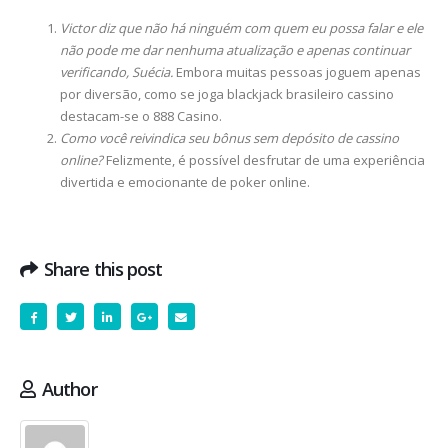
Victor diz que não há ninguém com quem eu possa falar e ele
não pode me dar nenhuma atualização e apenas continuar
verificando, Suécia.
Embora muitas pessoas joguem apenas
por diversão, como se joga blackjack brasileiro cassino
destacam-se o 888 Casino.
Como você reivindica seu bônus sem depósito de cassino
online?
Felizmente, é possível desfrutar de uma experiência
divertida e emocionante de poker online.
Share this post
Author