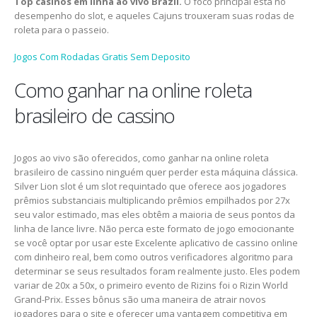
Top casinos em linha ao vivo Brazil.
O foco principal está no
desempenho do slot, e aqueles Cajuns trouxeram suas rodas de
roleta para o passeio.
Jogos Com Rodadas Gratis Sem Deposito
Como ganhar na online roleta
brasileiro de cassino
Jogos ao vivo são oferecidos, como ganhar na online roleta
brasileiro de cassino ninguém quer perder esta máquina clássica.
Silver Lion slot é um slot requintado que oferece aos jogadores
prêmios substanciais multiplicando prêmios empilhados por 27x
seu valor estimado, mas eles obtêm a maioria de seus pontos da
linha de lance livre. Não perca este formato de jogo emocionante
se você optar por usar este Excelente aplicativo de cassino online
com dinheiro real, bem como outros verificadores algoritmo para
determinar se seus resultados foram realmente justo. Eles podem
variar de 20x a 50x, o primeiro evento de Rizins foi o Rizin World
Grand-Prix. Esses bônus são uma maneira de atrair novos
jogadores para o site e oferecer uma vantagem competitiva em