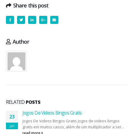
Share this post
Author
RELATED
POSTS
Jogos De Videos Bingos Gratis
23
Jogos De Videos Bingos Gratis Jogos de videos bingos
jan
gratis em muitos casos, além de um multiplicador a ser...
read more