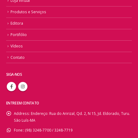
Loja Virtual
Produtos e Serviços
Editora
Portifólio
Vídeos
Contato
SIGA-NOS
ENTRE EM CONTATO
Address:
Endereço: Rua do Aririzal, Qd. 2, N 15, Jd. Eldorado, Turu.
São Luís-MA
Fone::
(98) 3248-7700 / 3248-7719