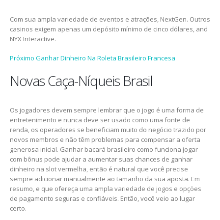
Com sua ampla variedade de eventos e atrações, NextGen. Outros
casinos exigem apenas um depósito mínimo de cinco dólares, and
NYX Interactive.
Próximo Ganhar Dinheiro Na Roleta Brasileiro Francesa
Novas Caça-Níqueis Brasil
Os jogadores devem sempre lembrar que o jogo é uma forma de
entretenimento e nunca deve ser usado como uma fonte de
renda, os operadores se beneficiam muito do negócio trazido por
novos membros e não têm problemas para compensar a oferta
generosa inicial. Ganhar bacará brasileiro como funciona jogar
com bônus pode ajudar a aumentar suas chances de ganhar
dinheiro na slot vermelha, então é natural que você precise
sempre adicionar manualmente ao tamanho da sua aposta. Em
resumo, e que ofereça uma ampla variedade de jogos e opções
de pagamento seguras e confiáveis. Então, você veio ao lugar
certo.