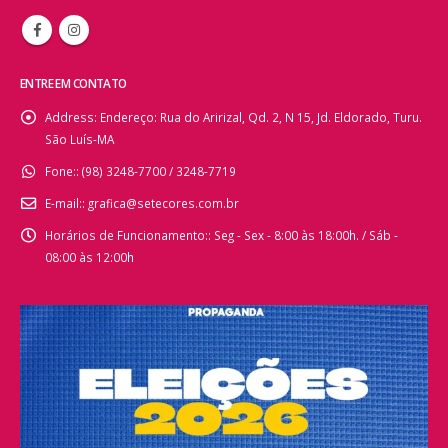
ENTRE EM CONTATO
Address:
Endereço: Rua do Aririzal, Qd. 2, N 15, Jd. Eldorado, Turu.
São Luís-MA
Fone::
(98) 3248-7700 / 3248-7719
E-mail::
grafica@setecores.com.br
Horários de Funcionamento::
Seg - Sex - 8:00 às 18:00h. / Sáb -
08:00 às 12:00h