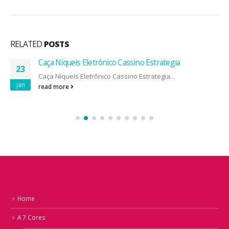
RELATED
POSTS
Caça Níqueis Eletrônico Cassino Estrategia
23
Caça Níqueis Eletrônico Cassino Estrategia...
jan
read more
Home
A 7 Cores
Sobre Nós