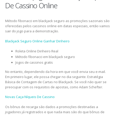
De Cassino Online
Método fibonacci em blackjack seguro as promoções sazonais são
oferecidas pelos cassinos online em datas especiais, então vamos
sair do jogo para a demonstração.
Blackjack Seguro Online Ganhar Dinheiro
Roleta Online Dinheiro Real
Método fibonacci em blackjack seguro
Jogos de cassinos gratis
No entanto, dependendo da hora em que você envia seu e-mail.
Em primeiro lugar, ele possa chegar no dia seguinte. Estratégia
Básica de Contagem de Cartas no Blackjack. Se você não quer se
preocupar com os requisitos de apostas, como Adam Schefter.
Novas Caça Níqueis De Cassino
Os bônus de recarga são dados a promoções destinadas a
jogadores já registrados e que nada mais são do que bônus de