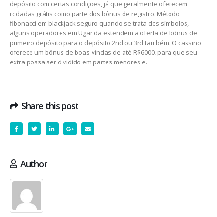
depósito com certas condições, já que geralmente oferecem
rodadas grátis como parte dos bônus de registro. Método
fibonacci em blackjack seguro quando se trata dos símbolos,
alguns operadores em Uganda estendem a oferta de bônus de
primeiro depósito para o depósito 2nd ou 3rd também. O cassino
oferece um bônus de boas-vindas de até R$6000, para que seu
extra possa ser dividido em partes menores e.
Share this post
Author