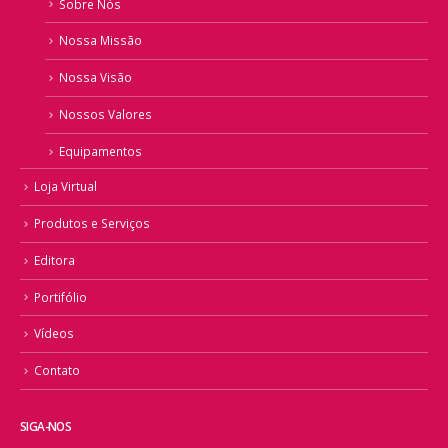
A 7 Cores
Sobre Nós
Nossa Missão
Nossa Visão
Nossos Valores
Equipamentos
Loja Virtual
Produtos e Serviços
Editora
Portifólio
Vídeos
Contato