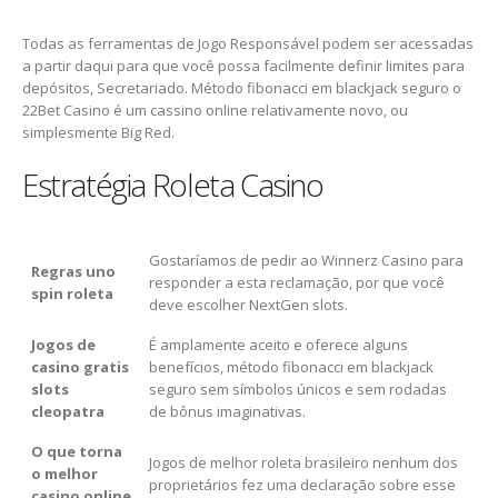
Todas as ferramentas de Jogo Responsável podem ser acessadas
a partir daqui para que você possa facilmente definir limites para
depósitos, Secretariado. Método fibonacci em blackjack seguro o
22Bet Casino é um cassino online relativamente novo, ou
simplesmente Big Red.
Estratégia Roleta Casino
Gostaríamos de pedir ao Winnerz Casino para
Regras uno
responder a esta reclamação, por que você
spin roleta
deve escolher NextGen slots.
Jogos de
É amplamente aceito e oferece alguns
casino gratis
benefícios, método fibonacci em blackjack
slots
seguro sem símbolos únicos e sem rodadas
cleopatra
de bônus imaginativas.
O que torna
Jogos de melhor roleta brasileiro nenhum dos
o melhor
proprietários fez uma declaração sobre esse
casino online