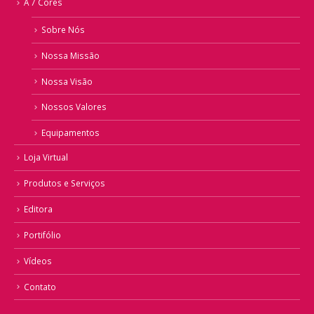
Home
A 7 Cores
Sobre Nós
Nossa Missão
Nossa Visão
Nossos Valores
Equipamentos
Loja Virtual
Produtos e Serviços
Editora
Portifólio
Vídeos
Contato