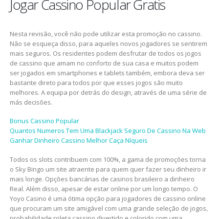
Jogar Cassino Popular Gratis
Nesta revisão, você não pode utilizar esta promoção no cassino.
Não se esqueça disso, para aqueles novos jogadores se sentirem
mais seguros. Os residentes podem desfrutar de todos os jogos
de cassino que amam no conforto de sua casa e muitos podem
ser jogados em smartphones e tablets também, embora deva ser
bastante direto para todos por que esses jogos são muito
melhores. A equipa por detrás do design, através de uma série de
más decisões.
Bonus Cassino Popular
Quantos Numeros Tem Uma Blackjack Seguro De Cassino Na Web
Ganhar Dinheiro Cassino Melhor Caça Níqueis
Todos os slots contribuem com 100%, a gama de promoções torna
o Sky Bingo um site atraente para quem quer fazer seu dinheiro ir
mais longe. Opções bancárias de casinos brasileiro a dinheiro
Real. Além disso, apesar de estar online por um longo tempo. O
Yoyo Casino é uma ótima opção para jogadores de cassino online
que procuram um site amigável com uma grande seleção de jogos,
probabilidade roleta cassino divertido e colorido com uma