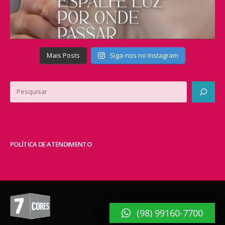
Mais Posts
Siga-nos no Instagram
Pesquisar
POLÍTICA DE ATENDIMENTO
(98) 99160-7700