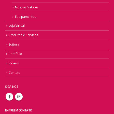
Nossa Visão
Nossos Valores
Equipamentos
Loja Virtual
Produtos e Serviços
Editora
Portifólio
Vídeos
Contato
SIGA-NOS
ENTRE EM CONTATO