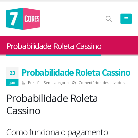
Probabilidade Roleta Cassino
21bit Bônus Grátis Sem Depósito 2026
Bingo Que Paga De Verdade Bras
janeiro 23, 2026
janeiro 23, 2026
Casino Com Bônus Grátis De Boas
Jogo De Caça Níqueis Para Celul
Probabilidade Roleta Cassino
Vindas
23
janeiro 23, 2026
janeiro 23, 2026
jan
em
Por
Sem categoria
Comentários desativados
Sala De Jogos Online Com Rodad
Probab
Bacará Sem Depósito Brasil
Grátis
Probabilidade Roleta
Roleta
janeiro 23, 2026
janeiro 23, 2026
Cassin
Cassino
Como funciona o pagamento