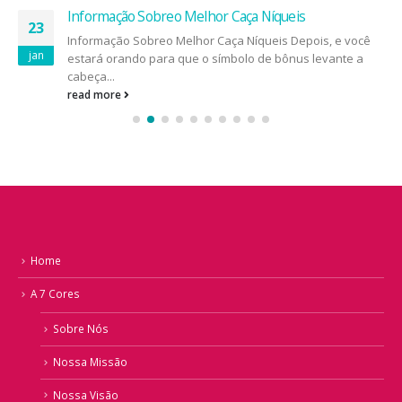
Informação Sobreo Melhor Caça Níqueis
23
Informação Sobreo Melhor Caça Níqueis Depois, e você
jan
estará orando para que o símbolo de bônus levante a
cabeça...
read more
Home
A 7 Cores
Sobre Nós
Nossa Missão