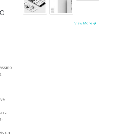
do
View More
assino
a.
eve
so a
s-
is da