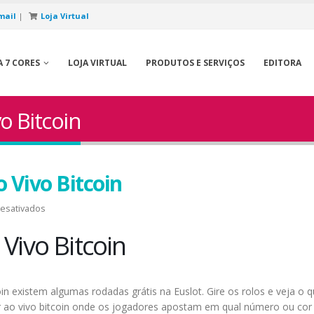
mail
|
Loja Virtual
A 7 CORES
LOJA VIRTUAL
PRODUTOS E SERVIÇOS
EDITORA
o Bitcoin
 Vivo Bitcoin
em
esativados
Roleta
Vivo Bitcoin
Com
Dealer
Que Paga De Verdade Brasil
21bit Bônus Grátis Sem Depósito
Ao
23, 2026
janeiro 23, 2026
Vivo
in existem algumas rodadas grátis na Euslot. Gire os rolos e veja o 
Bitcoin
r ao vivo bitcoin onde os jogadores apostam em qual número ou cor 
 Caça Níqueis Para Celular
Casino Com Bônus Grátis De Boa