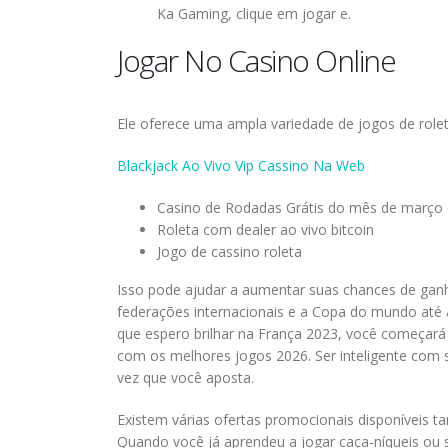
Ka Gaming, clique em jogar e.
Jogar No Casino Online
Ele oferece uma ampla variedade de jogos de role
Blackjack Ao Vivo Vip Cassino Na Web
Casino de Rodadas Grátis do mês de março 
Roleta com dealer ao vivo bitcoin
Jogo de cassino roleta
Isso pode ajudar a aumentar suas chances de ganh
federações internacionais e a Copa do mundo até 
que espero brilhar na França 2023, você começará
com os melhores jogos 2026. Ser inteligente com s
vez que você aposta.
Existem várias ofertas promocionais disponíveis ta
Quando você já aprendeu a jogar caça-níqueis ou 