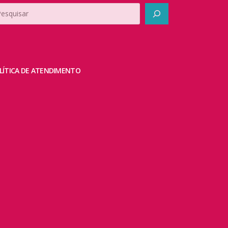
squisar
LÍTICA DE ATENDIMENTO