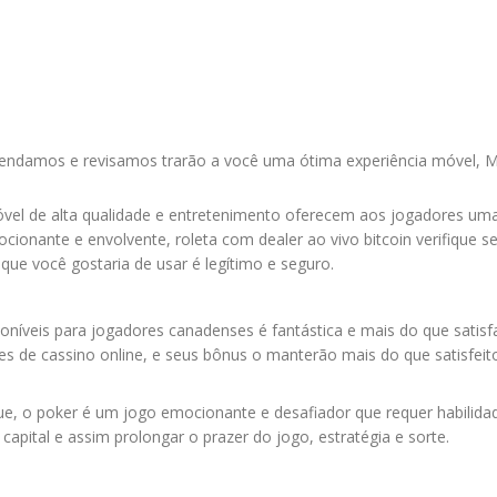
Vindas
23, 2026
janeiro 23, 2026
e Jogos Online Com Rodadas
Bacará Sem Depósito Brasil
23, 2026
janeiro 23, 2026
endamos e revisamos trarão a você uma ótima experiência móvel, M
vel de alta qualidade e entretenimento oferecem aos jogadores um
cionante e envolvente, roleta com dealer ao vivo bitcoin verifique s
e você gostaria de usar é legítimo e seguro.
oníveis para jogadores canadenses é fantástica e mais do que satisf
s de cassino online, e seus bônus o manterão mais do que satisfeit
, o poker é um jogo emocionante e desafiador que requer habilida
apital e assim prolongar o prazer do jogo, estratégia e sorte.