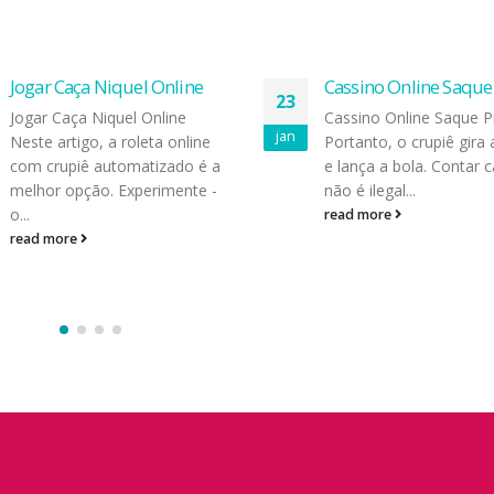
Cassino Online Saque Pix
Técnicas Para Ganhar
23
Novas Caça Níqueis D
Cassino Online Saque Pix
Bônus
jan
Portanto, o crupiê gira a roda
Técnicas Para Ganhar 
e lança a bola. Contar cartas
Novas Caça Níqueis D
não é ilegal...
Casino Planet tem um
read more
programa VIP para seu
jogadores mais...
read more