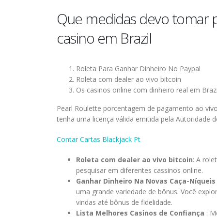
Que medidas devo tomar pa
casino em Brazil
Roleta Para Ganhar Dinheiro No Paypal
Roleta com dealer ao vivo bitcoin
Os casinos online com dinheiro real em Braz
Pearl Roulette porcentagem de pagamento ao vivo 
tenha uma licença válida emitida pela Autoridade d
Contar Cartas Blackjack Pt
Roleta com dealer ao vivo bitcoin
:
A role
pesquisar em diferentes cassinos online.
Ganhar Dinheiro Na Novas Caça-Níqueis
uma grande variedade de bônus. Você explor
vindas até bônus de fidelidade.
Lista Melhores Casinos de Confiança
:
Me