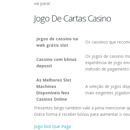
vai parar.
Vindas
janeiro 
janeiro 23, 2026
Jogo De Cartas Casino
Sala D
Bacará Sem Depósito Brasil
Grátis
janeiro 23, 2026
janeiro 
Jogos de cassino na
Os cassinos que recom
web grátis slot
Os jogos de cassino mó
Cassino com bônus
experiência de jogo emo
deposit
método de pagamento qu
As Melhores Slot
Machines
A seleção de jogos disp
Disponíveis Nos
mais exigentes jogadore
Casinos Online
Presentes bingo também vale a pena mencionar que
Outra forma é receber bónus para aumentar o seu c
Jogo Slot Que Paga