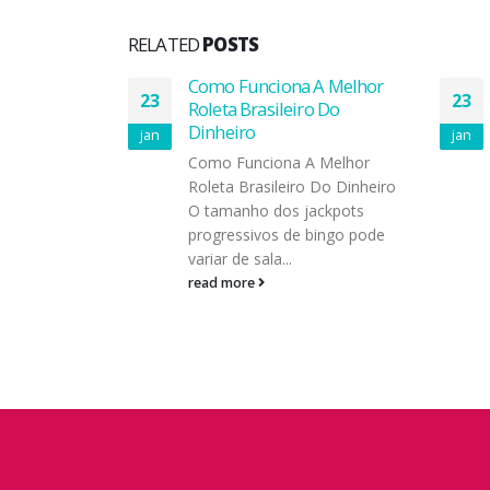
RELATED
POSTS
 A Melhor
Jogar Caça Niquel Online
23
23
o Do
Jogar Caça Niquel Online
jan
jan
Neste artigo, a roleta online
A Melhor
com crupiê automatizado é a
 Do Dinheiro
melhor opção. Experimente -
ackpots
o...
bingo pode
read more