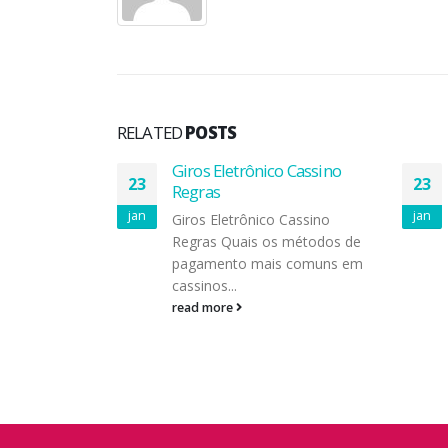
RELATED
POSTS
 Cassino
Quero Jogar Jogatina
23
23
Quero Jogar Jogatina Casino
jan
jan
Cassino
Gran Madrid oferece aos seus
 métodos de
visitantes para jogar por
 comuns em
dinheiro e de graça, existem
muitos...
read more