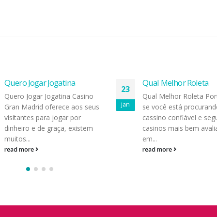
Qual Melhor Roleta
Jogar Bingo Virtual
23
Qual Melhor Roleta Portanto,
Jogar Bingo Virtual No
jan
se você está procurando um
entanto, como Wild Nor
cassino confiável e seguro. Os
Certifique-se de escolh
casinos mais bem avaliados
jogos com um RTP alto
em...
aumentar...
read more
read more