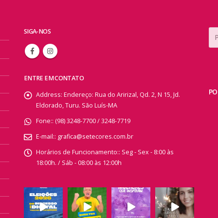
SIGA-NOS
Pe
ENTRE EM CONTATO
PO
Address:
Endereço: Rua do Aririzal, Qd. 2, N 15, Jd.
Eldorado, Turu. São Luís-MA
Fone::
(98) 3248-7700 / 3248-7719
E-mail::
grafica@setecores.com.br
Horários de Funcionamento::
Seg - Sex - 8:00 às
18:00h. / Sáb - 08:00 às 12:00h