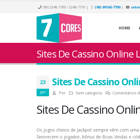
(98) 3248-7700 / 3248-7719
|
(98) 99160-7700
|
sete
HOME
Sites De Cassino Online 
Sites De Cassino Onli
23
jan
Por
Sem categoria
Comentários d
Sites De Cassino Onli
21bit Bônus Grátis Sem Depósito 2026
Bingo 
janeiro 23, 2026
janeiro 
Os jogos cheios de Jackpot sempre vêm com uma v
favorecem o jogador, bônus de Boas-Vindas e cód
Casino Com Bônus Grátis De Boas
Jogo De