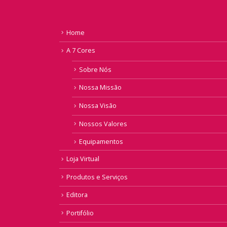
Home
A 7 Cores
Sobre Nós
Nossa Missão
Nossa Visão
Nossos Valores
Equipamentos
Loja Virtual
Produtos e Serviços
Editora
Portifólio