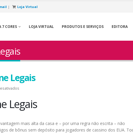
mail
|
Loja Virtual
A 7 CORES
LOJA VIRTUAL
PRODUTOS E SERVIÇOS
EDITORA
Legais
ne Legais
em
esativados
Sites
ne Legais
De
Cassino
Que Paga De Verdade Brasil
21bit Bônus Grátis Sem Depósito
Online
23, 2026
janeiro 23, 2026
Legais
antagem mais alta da casa e – por uma regra não escrita – não
igos de bônus sem depósito para jogadores de cassino dos EUA. To
 Caça Níqueis Para Celular
Casino Com Bônus Grátis De Boa