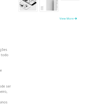
View More
ações
m todo
 e
ode ser
eiro,
sinos